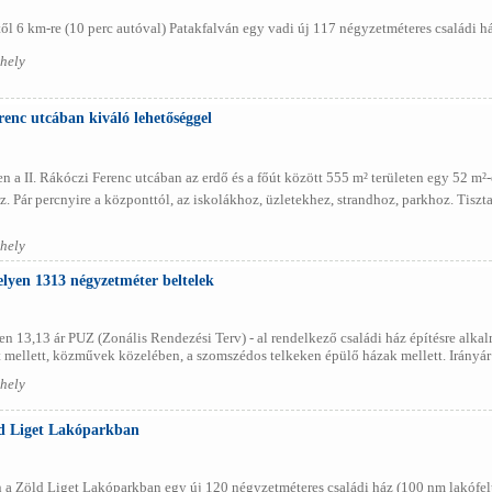
 6 km-re (10 perc autóval) Patakfalván egy vadi új 117 négyzetméteres családi ház 1
hely
renc utcában kiváló lehetőséggel
 a II. Rákóczi Ferenc utcában az erdő és a főút között 555 m² területen egy 52 m²-
z. Pár percnyire a központtól, az iskolákhoz, üzletekhez, strandhoz, parkhoz. Tisz
hely
yen 1313 négyzetméter beltelek
3,13 ár PUZ (Zonális Rendezési Terv) - al rendelkező családi ház építésre alkalmas
 mellett, közművek közelében, a szomszédos telkeken épülő házak mellett. Irányár:
hely
ld Liget Lakóparkban
a Zöld Liget Lakóparkban egy új 120 négyzetméteres családi ház (100 nm lakófelül