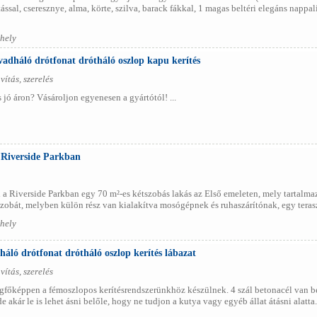
ssal, cseresznye, alma, körte, szilva, barack fákkal, 1 magas beltéri elegáns nappal
hely
 vadháló drótfonat drótháló oszlop kapu kerítés
vítás, szerelés
 jó áron? Vásároljon egyenesen a gyártótól! ...
 Riverside Parkban
a Riverside Parkban egy 70 m²-es kétszobás lakás az Első emeleten, mely tartalma
zobát, melyben külön rész van kialakítva mosógépnek és ruhaszárítónak, egy teraszt
hely
háló drótfonat drótháló oszlop kerítés lábazat
vítás, szerelés
főképpen a fémoszlopos kerítésrendszerünkhöz készülnek. 4 szál betonacél van ben
e akár le is lehet ásni belőle, hogy ne tudjon a kutya vagy egyéb állat átásni alatta. 