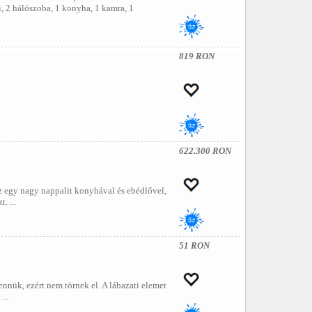
i, 2 hálószoba, 1 konyha, 1 kamra, 1
819 RON
622.300 RON
z egy nagy nappalit konyhával és ebédlővel,
. ...
51 RON
nük, ezért nem törnek el. A lábazati elemet
...