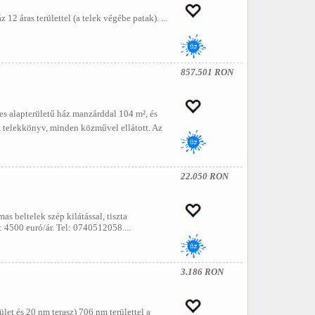
2 áras területtel (a telek végébe patak). ...
857.501 RON
es alapterületű ház manzárddal 104 m², és
ta telekkönyv, minden közművel ellátott. Az
22.050 RON
 beltelek szép kilátással, tiszta
 4500 euró/ár. Tel: 0740512058....
3.186 RON
et és 20 nm terasz) 706 nm területtel a