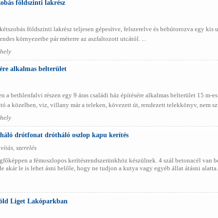
obás földszinti lakrész
étszobás földszinti lakrész teljesen gépesítve, felszerelve és bebútorozva egy kis u
ndes környezetbe pár méterre az aszfaltozott utcától. ...
hely
sére alkalmas belterület
 a bethlenfalvi részen egy 9 áras családi ház építésére alkalmas belterület 15 m-es
a közelben, viz, villany már a teleken, kövezett út, rendezett telekkönyv, nem sz
hely
háló drótfonat drótháló oszlop kapu kerítés
vítás, szerelés
főképpen a fémoszlopos kerítésrendszerünkhöz készülnek. 4 szál betonacél van ben
e akár le is lehet ásni belőle, hogy ne tudjon a kutya vagy egyéb állat átásni alatta. 
öld Liget Lakóparkban