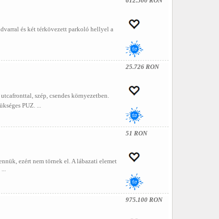
612.500 RON
dvarral és két térkövezett parkoló hellyel a
25.726 RON
 utcafronttal, szép, csendes környezetben.
ükséges PUZ. ...
51 RON
nük, ezért nem törnek el. A lábazati elemet
...
975.100 RON