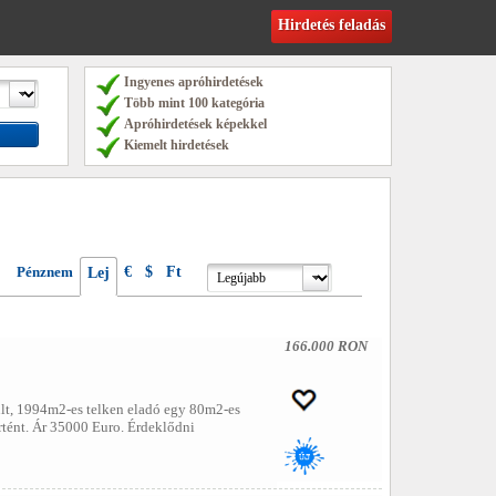
Hirdetés feladás
Ingyenes apróhirdetések
Több mint 100 kategória
Apróhirdetések képekkel
Kiemelt hirdetések
Pénznem
€
$
Ft
Lej
166.000 RON
lt, 1994m2-es telken eladó egy 80m2-es
rtént. Ár 35000 Euro. Érdeklődni