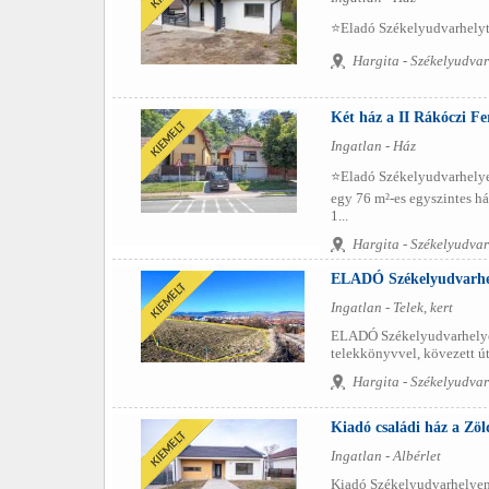
⭐️Eladó Székelyudvarhelytől
Hargita - Székelyudvar
Két ház a II Rákóczi Fe
Ingatlan - Ház
⭐️Eladó Székelyudvarhelyen
egy 76 m²-es egyszintes há
1...
Hargita - Székelyudvar
ELADÓ Székelyudvarhel
Ingatlan - Telek, kert
ELADÓ Székelyudvarhelyen 1
telekkönyvvel, kövezett út
Hargita - Székelyudvar
Kiadó családi ház a Zö
Ingatlan - Albérlet
Kiadó Székelyudvarhelyen 