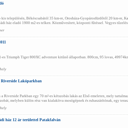
adó
 kis településén, Békéscsabától 35 km-re, Orosháza-Gyopárosfürdőtől 20 km-re, Ka
di ház eladó 1900 m2-es telken. Közművesített, központi fűtéssel. Vegyes tűzelésű
per
011
1-es Triumph Tiger 800XC adventure kitűnő állapotban. 800cm, 95 lovas, 49974km-
hely
a Riverside Lakóparkban
a Riverside Parkban egy 70 m²-es kétszobás lakás az Első emeleten, mely tartalma
zobát, melyben külön rész van kialakítva mosógépnek és ruhaszárítónak, egy teraszt
hely
di ház 12 ár területtel Patakfalván