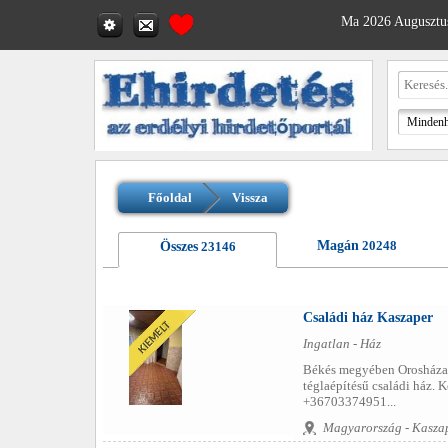
Ma 2026 Augusztus
Főoldal
Vissza
Magán
20248
Összes
23146
Családi ház Kaszaper
Ingatlan - Ház
Békés megyében Orosháza-G
téglaépítésű családi ház. 
+36703374951...
Magyarország - Kasza