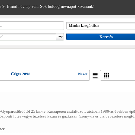
 9. Emőd névnap van. Sok boldog névnapot kívánunk!
Céges
2898
Nézet
yopárosfürdőtől 25 km-re, Kaszaperen aszfaltozott utcában 1980-as években épü
Központi fűtés vegye tűzelésű kazán és gázkazán. Szenyvíz és víz bevezetése megtö
per