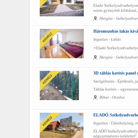
Eladó Székelyudvarhelyen a
soron gyönyörű kilátással, 
Hargita - Székelyudvar
Háromszobás lakás kivál
Ingatlan - Lakás
⭐️Eladó Székelyudvarhelyen
Hargita - Székelyudvar
3D táblás kerítés panel
Szolgáltatás - Építkezés, ja
Táblás kerítés – egyenesen 
Bihar - Oradea
ELADÓ Székelyudvarhely
Ingatlan - Üzlethelyiség, i
ELADÓ Székelyudvarhelyen 
négyzetméteres területtel! .