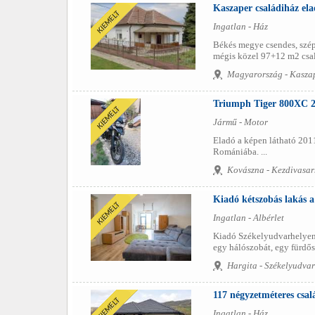
Kaszaper családiház el
Ingatlan - Ház
Békés megye csendes, szép
mégis közel 97+12 m2 csalá
Magyarország - Kasza
Triumph Tiger 800XC 2
Jármű - Motor
Eladó a képen látható 201
Romániába. ...
Kovászna - Kezdivasar
Kiadó kétszobás lakás 
Ingatlan - Albérlet
Kiadó Székelyudvarhelyen 
egy hálószobát, egy fürdős
Hargita - Székelyudvar
117 négyzetméteres csalá
Ingatlan - Ház