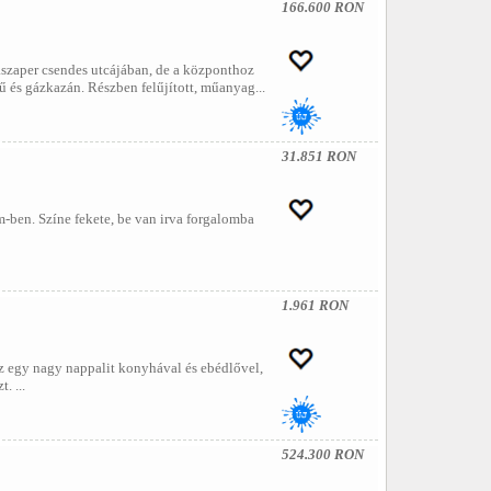
166.600 RON
szaper csendes utcájában, de a központhoz
 és gázkazán. Részben felűjított, műanyag...
31.851 RON
ben. Színe fekete, be van irva forgalomba
1.961 RON
z egy nagy nappalit konyhával és ebédlővel,
. ...
524.300 RON