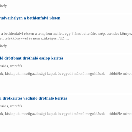
hely
yudvarhelyen a bethlenfalvi részen
a bethlenfalvi részen a templom mellett egy 7 áras belterület szép, csendes körn
zett telekkönyvvel és nem szükséges PUZ. ...
hely
ó drótfonat drótháló oszlop kerítés
vítás, szerelés
, kiskapuk, mezőgazdasági kapuk és egyedi méretű megoldások – többféle méretben
drótkerítés vadháló drótháló kerítés
vítás, szerelés
, kiskapuk, mezőgazdasági kapuk és egyedi méretű megoldások – többféle méretben