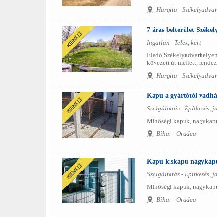
Hargita - Székelyudvar
7 áras belterület Székel
Ingatlan - Telek, kert
Eladó Székelyudvarhelyen 
kövezett út mellett, rende
Hargita - Székelyudvar
Kapu a gyártótól vadhál
Szolgáltatás - Építkezés, ja
Minőségi kapuk, nagykapuk
Bihar - Oradea
Kapu kiskapu nagykapu 
Szolgáltatás - Építkezés, ja
Minőségi kapuk, nagykapuk
Bihar - Oradea