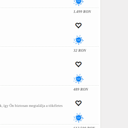
1.499 RON
32 RON
489 RON
, így Ön biztosan megtalálja a tökéletes