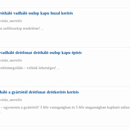
rótháló vadháló oszlop kapu huzal kerítés
vítás, szerelés
 szőlőoszlop rendelésre! ...
 vadháló drótfonat drótháló oszlop kapu építés
vítás, szerelés
erítésmegoldás – velünk lehetséges! ...
áló a gyártótól drótfonat drótkerítés kerítés
vítás, szerelés
 – egyenesen a gyártótól! 3 féle vastagságban és 5 féle magasságban kapható nálunk
.