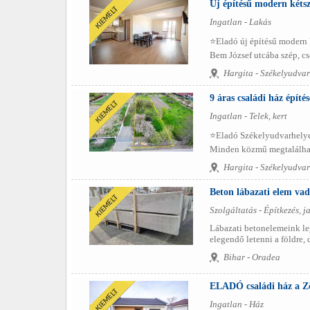
Új építésű modern kétsz
Ingatlan - Lakás
⭐️Eladó új építésű modern k
Bem József utcába szép, cse
Hargita - Székelyudvar
9 áras családi ház építé
Ingatlan - Telek, kert
⭐️Eladó Székelyudvarhelyen
Minden közmű megtalálható 
Hargita - Székelyudvar
Beton lábazati elem vad
Szolgáltatás - Építkezés, ja
Lábazati betonelemeink leg
elegendő letenni a földre, d
Bihar - Oradea
ELADÓ családi ház a Z
Ingatlan - Ház