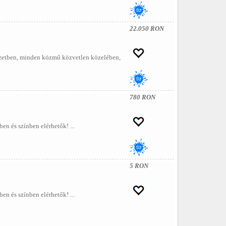
22.050 RON
yezetben, minden közmű közvetlen közelében,
780 RON
 és színben elérhetők! ...
5 RON
 és színben elérhetők! ...