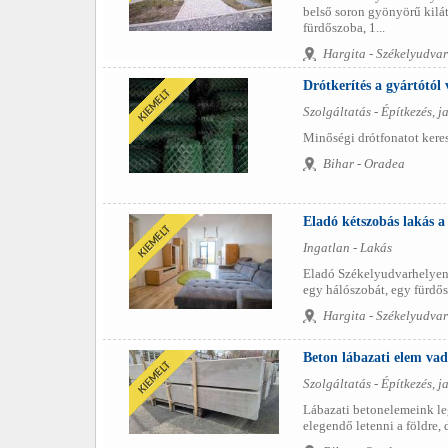
belső soron gyönyörű kilátá
fürdőszoba, 1...
Hargita - Székelyudvar
Drótkerítés a gyártótól
Szolgáltatás - Építkezés, ja
Minőségi drótfonatot keres
Bihar - Oradea
Eladó kétszobás lakás a
Ingatlan - Lakás
Eladó Székelyudvarhelyen 
egy hálószobát, egy fürdős
Hargita - Székelyudvar
Beton lábazati elem vad
Szolgáltatás - Építkezés, ja
Lábazati betonelemeink leg
elegendő letenni a földre, d