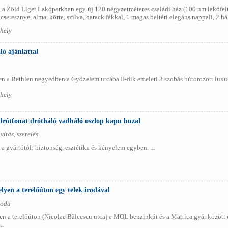
 Zöld Liget Lakóparkban egy új 120 négyzetméteres családi ház (100 nm lakófelüle
cseresznye, alma, körte, szilva, barack fákkal, 1 magas beltéri elegáns nappali, 2 h
hely
ó ajánlattal
 a Bethlen negyedben a Győzelem utcába II-dik emeleti 3 szobás bútorozott luxus la
hely
 drótfonat drótháló vadháló oszlop kapu huzal
vítás, szerelés
a gyártótól: biztonság, esztétika és kényelem egyben. ...
en a terelőúton egy telek irodával
roda
a terelőúton (Nicolae Bãlcescu utca) a MOL benzinkút és a Matrica gyár között 
..