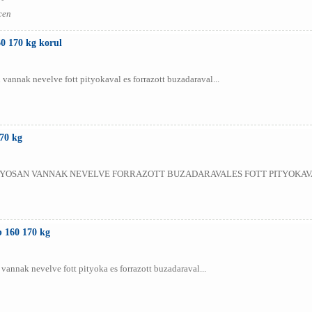
cen
60 170 kg korul
annak nevelve fott pityokaval es forrazott buzadaraval...
170 kg
OSAN VANNAK NEVELVE FORRAZOTT BUZADARAVALES FOTT PITYOKAVA
b 160 170 kg
nnak nevelve fott pityoka es forrazott buzadaraval...