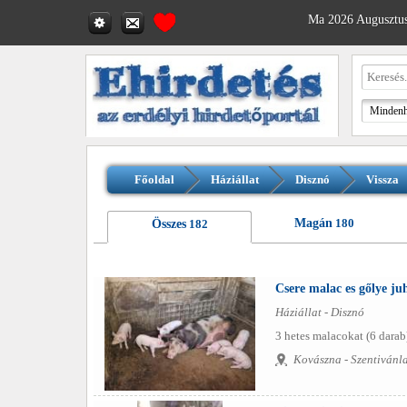
Ma 2026 Augusztus
Főoldal
Háziállat
Disznó
Vissza
Magán
180
Összes
182
Csere malac es gőlye j
Háziállat - Disznó
3 hetes malacokat (6 darab
Kovászna - Szentivánl