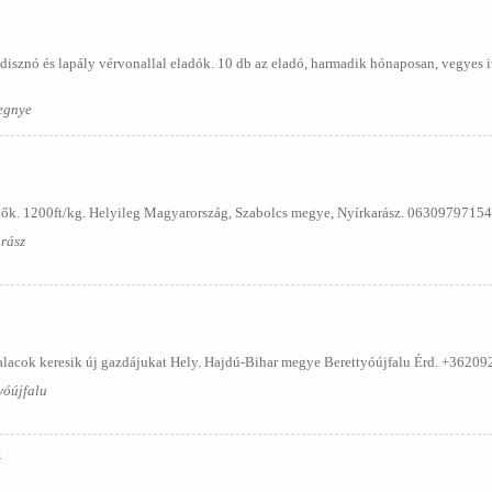
isznó és lapály vérvonallal eladók. 10 db az eladó, harmadik hónaposan, vegyes i
egnye
dők. 1200ft/kg. Helyileg Magyarország, Szabolcs megye, Nyírkarász. 06309797154.
rász
alacok keresik új gazdájukat Hely. Hajdú-Bihar megye Berettyóújfalu Érd. +36209
yóújfalu
k