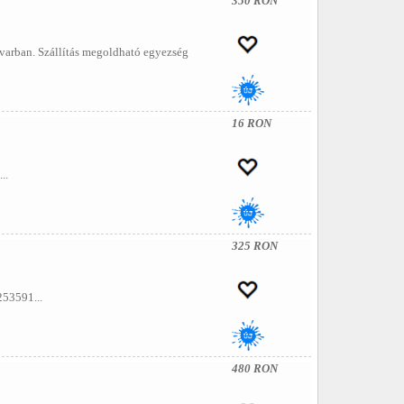
350 RON
varban. Szállítás megoldható egyezség
16 RON
..
325 RON
253591...
480 RON