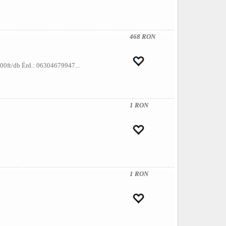
468 RON
000ft/db Érd.: 06304679947...
1 RON
1 RON