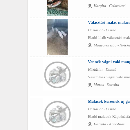
Hargita - Csíkcsicsó
Választási malac malac
Háziállat - Disznó
Eladó 11db választási mala
Magyarország - Nyírka
Vennék vágni való mang
Háziállat - Disznó
Vásárolnék vágni való mang
Maros - Szováta
Malacok keresnek új ga
Háziállat - Disznó
Eladó malacok Kápolnásfal
Hargita - Kápolnás