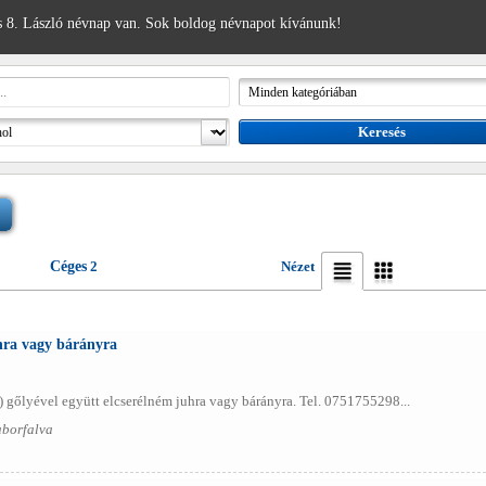
 8. László névnap van. Sok boldog névnapot kívánunk!
Céges
2
Nézet
uhra vagy bárányra
) gőlyével együtt elcserélném juhra vagy bárányra. Tel. 0751755298...
aborfalva