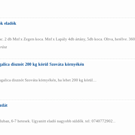
ok eladók
c. 2 db Mnf x Zegers koca. Mnf x Lapály 4db ártány, 5db koca. Oltva, herélve. 36
rász
alica disznót 200 kg körül Szováta környékén
alica disznót Szováta környékén, ha lehet 200 kg körül....
zdát
uban, 6-7 hetesek. Ugyanitt eladó nagyobb süldők. tel: 0740772902...