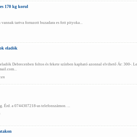
es 170 kg korul
nnak tartva forrazott buzadara es fott pityoka...
ok eladók
eladók Debrecenben foltos és fekete színben kapható azonnal elvihető Ár: 300-. L
ail.com...
cen
g. Érd. a 0744307218-as telefonszámon. ...
s
atakon