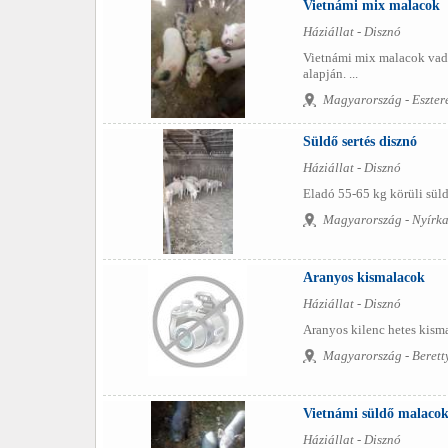
Vietnámi mix malacok
Háziállat - Disznó
Vietnámi mix malacok vadd
alapján. ...
Magyarország - Eszter
Süldő sertés disznó
Háziállat - Disznó
Eladó 55-65 kg körüli sül
Magyarország - Nyírka
Aranyos kismalacok
Háziállat - Disznó
Aranyos kilenc hetes kism
Magyarország - Berett
Vietnámi süldő malaco
Háziállat - Disznó