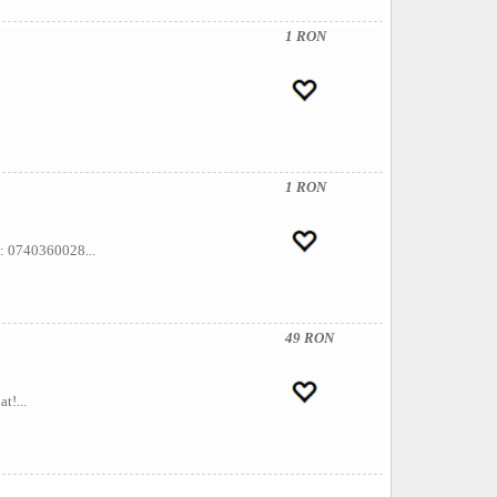
1 RON
1 RON
t: 0740360028...
49 RON
t!...