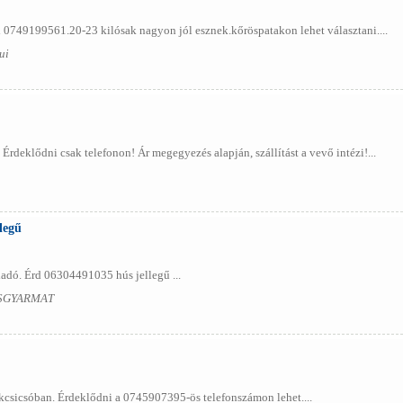
l 0749199561.20-23 kilósak nagyon jól esznek.kőröspatakon lehet választani....
ui
Érdeklődni csak telefonon! Ár megegyezés alapján, szállítást a vevő intézi!...
legű
ladó. Érd 06304491035 hús jellegű ...
ESGYARMAT
kcsicsóban. Érdeklődni a 0745907395-ös telefonszámon lehet....