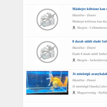
Máshejre költözne kan 
Háziállat - Disznó
Máshejre költözne kan disz
Hargita - Csíkmadaras
8 darab süldő eladó Szé
Háziállat - Disznó
Eladó 8 darab süldő Széke
Hargita - Szekelykeres
Jó minőségű aranyhala
Háziállat - Disznó
Jó minőségű Oranda,Calico,
Magyarország - Nyékl