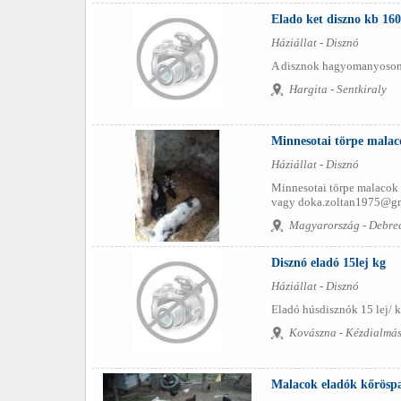
Elado ket diszno kb 160
Háziállat - Disznó
A disznok hagyomanyoson va
Hargita - Sentkiraly
Minnesotai törpe malac
Háziállat - Disznó
Minnesotai törpe malacok 
vagy doka.zoltan1975@gm
Magyarország - Debre
Disznó eladó 15lej kg
Háziállat - Disznó
Eladó húsdisznók 15 lej/ k
Kovászna - Kézdialmá
Malacok eladók kőrösp