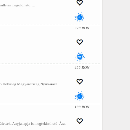
llítás megoldható. ...
320 RON
455 RON
db Helyileg Magyarország,Nyírkarász
190 RON
lettek. Anyja, apja is megtekinthető. Ára: