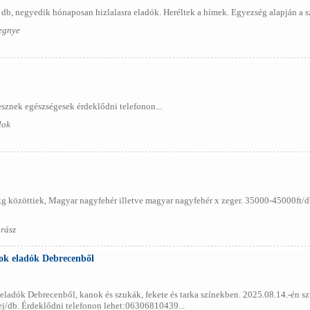
db, negyedik hónaposan hizlalasra eladók. Heréltek a hímek. Egyezség alapján a szá
egnye
esznek egészségesek érdeklődni telefonon...
lok
kg közöttiek, Magyar nagyfehér illetve magyar nagyfehér x zeger. 35000-45000ft/
rász
ok eladók Debrecenből
ladók Debrecenből, kanok és szukák, fekete és tarka színekben. 2025.08.14.-én szü
ej/db. Érdeklődni telefonon lehet:06306810439...