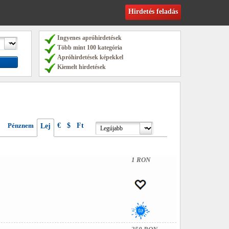
Hirdetés feladás
Ingyenes apróhirdetések
Több mint 100 kategória
Apróhirdetések képekkel
Kiemelt hirdetések
Pénznem
€
$
Ft
Lej
1 RON