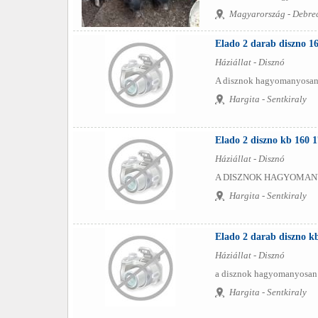
Magyarország - Debre
Elado 2 darab diszno 1
Háziállat - Disznó
A disznok hagyomanyosan v
Hargita - Sentkiraly
Elado 2 diszno kb 160 
Háziállat - Disznó
A DISZNOK HAGYOMANY
Hargita - Sentkiraly
Elado 2 darab diszno k
Háziállat - Disznó
a disznok hagyomanyosan va
Hargita - Sentkiraly