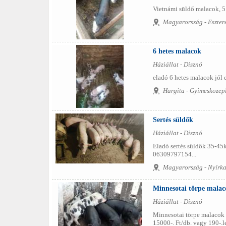
Vietnámi sūldő malacok, 5 
Magyarország - Eszter
6 hetes malacok
Háziállat - Disznó
eladó 6 hetes malacok jól 
Hargita - Gyimeskozep
Sertés süldők
Háziállat - Disznó
Eladó sertés süldők 35-45
06309797154...
Magyarország - Nyírka
Minnesotai törpe malac
Háziállat - Disznó
Minnesotai törpe malacok e
15000-. Ft/db. vagy 190-.l