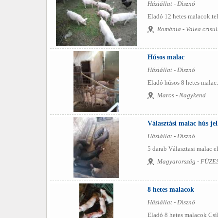
Háziállat - Disznó
Eladó 12 hetes malacok.te
Románia - Valea crisul
Húsos malac
Háziállat - Disznó
Eladó húsos 8 hetes malac. 
Maros - Nagykend
Választási malac hús jel
Háziállat - Disznó
5 darab Választasi malac e
Magyarország - FÜZ
8 hetes malacok
Háziállat - Disznó
Eladó 8 hetes malacok Csí