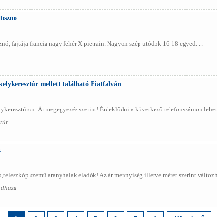
disznó
nó, fajtája francia nagy fehér X pietrain. Nagyon szép utódok 16-18 egyed. ...
kelykeresztúr mellett található Fiatfalván
lykeresztúron. Ár megegyezés szerint! Érdeklődni a következő telefonszámon lehe
ztúr
k
teleszkóp szemű aranyhalak eladók! Az ár mennyiség illetve méret szerint változha
ádháza