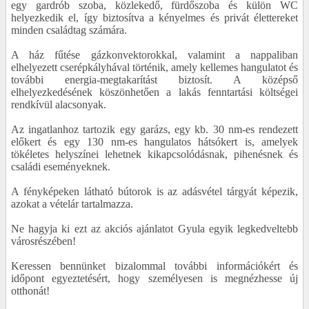
egy gardrób szoba, közlekedő, fürdőszoba és külön WC
helyezkedik el, így biztosítva a kényelmes és privát élettereket
minden családtag számára.
A ház fűtése gázkonvektorokkal, valamint a nappaliban
elhelyezett cserépkályhával történik, amely kellemes hangulatot és
további energia-megtakarítást biztosít. A középső
elhelyezkedésének köszönhetően a lakás fenntartási költségei
rendkívül alacsonyak.
Az ingatlanhoz tartozik egy garázs, egy kb. 30 nm-es rendezett
előkert és egy 130 nm-es hangulatos hátsókert is, amelyek
tökéletes helyszínei lehetnek kikapcsolódásnak, pihenésnek és
családi eseményeknek.
A fényképeken látható bútorok is az adásvétel tárgyát képezik,
azokat a vételár tartalmazza.
Ne hagyja ki ezt az akciós ajánlatot Gyula egyik legkedveltebb
városrészében!
Keressen bennünket bizalommal további információkért és
időpont egyeztetésért, hogy személyesen is megnézhesse új
otthonát!