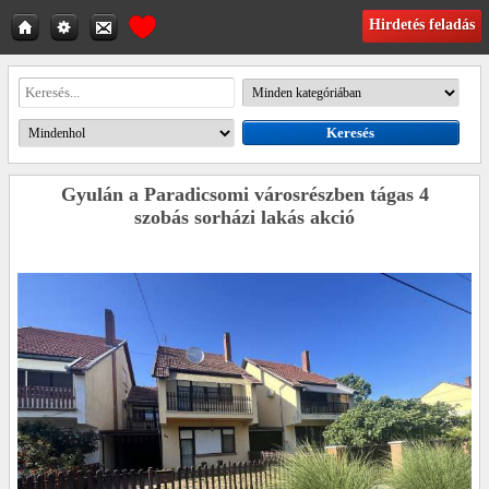
Hirdetés feladás
Gyulán a Paradicsomi városrészben tágas 4
szobás sorházi lakás akció