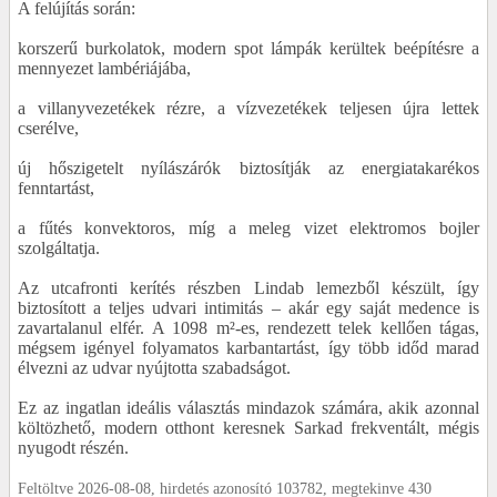
A felújítás során:
korszerű burkolatok, modern spot lámpák kerültek beépítésre a
mennyezet lambériájába,
a villanyvezetékek rézre, a vízvezetékek teljesen újra lettek
cserélve,
új hőszigetelt nyílászárók biztosítják az energiatakarékos
fenntartást,
a fűtés konvektoros, míg a meleg vizet elektromos bojler
szolgáltatja.
Az utcafronti kerítés részben Lindab lemezből készült, így
biztosított a teljes udvari intimitás – akár egy saját medence is
zavartalanul elfér. A 1098 m²-es, rendezett telek kellően tágas,
mégsem igényel folyamatos karbantartást, így több időd marad
élvezni az udvar nyújtotta szabadságot.
Ez az ingatlan ideális választás mindazok számára, akik azonnal
költözhető, modern otthont keresnek Sarkad frekventált, mégis
nyugodt részén.
Feltöltve 2026-08-08, hirdetés azonosító 103782, megtekinve 430