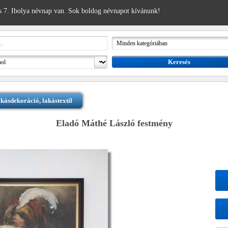
 7. Ibolya névnap van. Sok boldog névnapot kívánunk!
kásdekoráció, lakástextil
Eladó Máthé László festmény