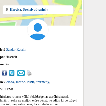
Hargita
,
Szekelyudvarhely
dető
Sándor Katalin
apot
Használt
osztás
mkék
eladó
,
máthé
,
lászló
,
festmény
,
GYELEM!
hirdetes.ro nem vállal felelőséget az apróhirdetések
almáért. Soha ne utaljon előre pénzt, ne adjon ki pénzügyi
rmációt, még akkor sem, ha az eladó ezt kéri!