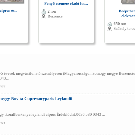
Fenyő csemete eladó luc...
iprus és...
Beépíthe
2
ron
elektrom
Berzence
650
ron
Székelykeres
-5 évesek megvásáloható személyesen (Magyarországon,Somogy megye Berzencén)
343...
nce
eggy Novita Cupressocyparis Leylandii
 ,korallberkenye,leylandi ciprus Érdeklődni:0036 580 0343 ...
nce