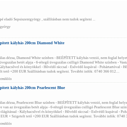
 eladó Sepsiszentgyörgy , szállításban nem tudok segíteni ...
tgyörgy
pített kályhás 200cm Diamond White
las dézsa, Diamond White színben - BEÉPÍTETT kályhás verzió, nem foglal helyet!
üvegszálas betét alpja - 6-rétegű üvegszálas csilligó Diamond White színben - Vasta
- Kályhacsővel és könyökkel - Hővédő ráccsal - Esővédő kupával - Pohártartóval 
t tető +200 EUR Szállításban tudok segíteni. További infók: 0740 366 012....
ntmiklós
ített kályhás 200cm Pearlescent Blue
as dézsa, Pearlescent Blue színben - BEÉPÍTETT kályhás verzió, nem foglal helyet
 van az üvegszálas betét alpja - 6-rétegű üvegszálas csilligó Pearlescent Blue szín
világítással - Kályhacsővel és könyökkel - Hővédő ráccsal - Esővédő kupával - Po
EUR + Szigetelt tető +200 EUR Szállításban tudok segíteni. További infók: 0740 3
ntmiklós