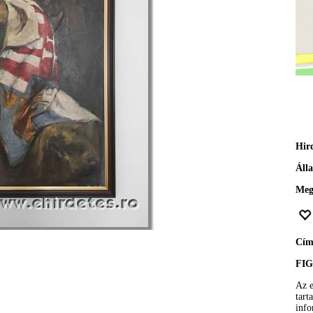
Hir
Áll
Meg
Cí
FI
Az e
tart
info