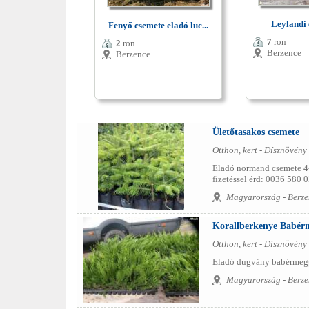
Leylandi c
Fenyő csemete eladó luc...
7
ron
2
ron
Berzence
Berzence
Ületőtasakos csemete
Otthon, kert - Dísznövény
Eladó normand csemete 4
fizetéssel érd: 0036 580 0
Magyarország - Berze
Korallberkenye Babérm
Otthon, kert - Dísznövény
Eladó dugvány babérmeggy
Magyarország - Berze