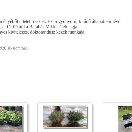
nyéből ihletett részlet. Ezt a gyönyörű, kitűnő állapotban lévő
z, aki 2013-tól a Barabás Miklós Céh tagja.
nyes kivitelezés, doktorandusz kezek munkája.
 926 alkalommal.