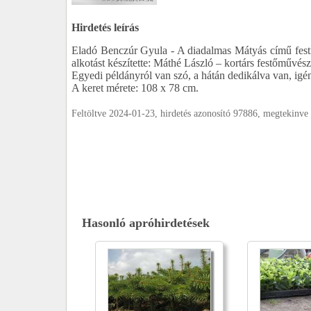
Hirdetés leírás
Eladó Benczúr Gyula - A diadalmas Mátyás című festmé
alkotást készítette: Máthé László – kortárs festőművés
Egyedi példányról van szó, a hátán dedikálva van, igé
A keret mérete: 108 x 78 cm.
Feltöltve 2024-01-23, hirdetés azonosító 97886, megtekinve
Hasonló apróhirdetések