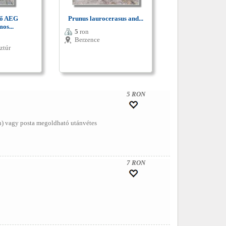
tő AEG
Prunus laurocerasus and...
os...
5
ron
Berzence
ztúr
5 RON
 vagy posta megoldható utánvétes
7 RON