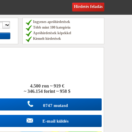
Hirdetés feladás
Ingyenes apróhirdetések
Több mint 100 kategória
Apróhirdetések képekkel
Kiemelt hirdetések
4.500 ron ~ 919 €
~ 346.154 forint ~ 958 $
0747 mutasd
E-mail küldés