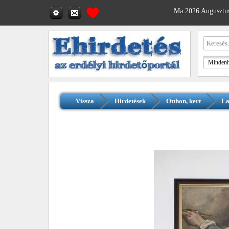
Ma 2026 Augusztus
Vissza
Hirdetések
Otthon, kert
La