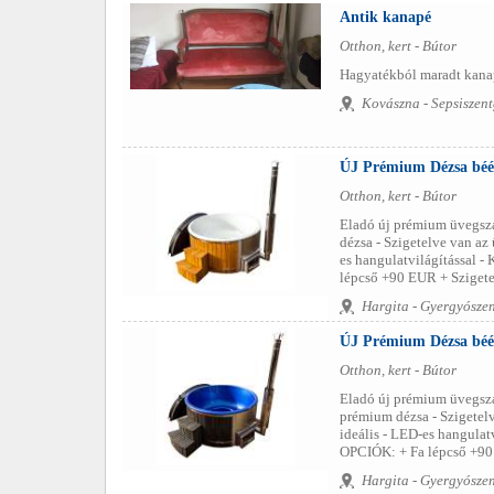
Antik kanapé
Otthon, kert - Bútor
Hagyatékból maradt kanapé
Kovászna - Sepsiszen
ÚJ Prémium Dézsa béé
Otthon, kert - Bútor
Eladó új prémium üvegszá
dézsa - Szigetelve van az 
es hangulatvilágítással 
lépcső +90 EUR + Szigetel
Hargita - Gyergyósze
ÚJ Prémium Dézsa béép
Otthon, kert - Bútor
Eladó új prémium üvegszál
prémium dézsa - Szigetelve
ideális - LED-es hangulat
OPCIÓK: + Fa lépcső +90 
Hargita - Gyergyósze