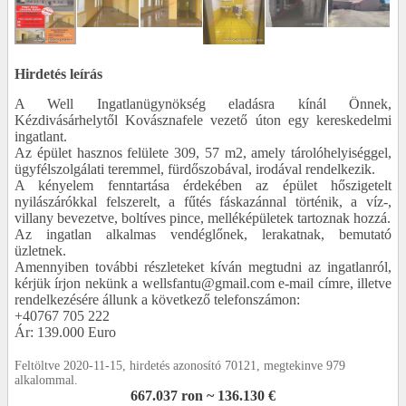
Hirdetés leírás
A Well Ingatlanügynökség eladásra kínál Önnek,
Kézdivásárhelytől Kovásznafele vezető úton egy kereskedelmi
ingatlant.
Az épület hasznos felülete 309, 57 m2, amely tárolóhelyiséggel,
ügyfélszolgálati teremmel, fürdőszobával, irodával rendelkezik.
A kényelem fenntartása érdekében az épület hőszigetelt
nyilászárókkal felszerelt, a fűtés fáskazánnal történik, a víz-,
villany bevezetve, boltíves pince, melléképületek tartoznak hozzá.
Az ingatlan alkalmas vendéglőnek, lerakatnak, bemutató
üzletnek.
Amennyiben további részleteket kíván megtudni az ingatlanról,
kérjük írjon nekünk a wellsfantu@gmail.com e-mail címre, illetve
rendelkezésére állunk a következő telefonszámon:
+40767 705 222
Ár: 139.000 Euro
Feltöltve 2020-11-15, hirdetés azonosító 70121, megtekinve 979
alkalommal.
667.037 ron ~ 136.130 €