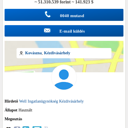
~ 51.310.539 forint ~ 141.923 $
0040 mutasd
E-mail küldés
Kovászna
,
Kézdivásárhely
Hirdető
Well Ingatlanügynökség Kézdivásárhely
Állapot
Használt
Megosztás