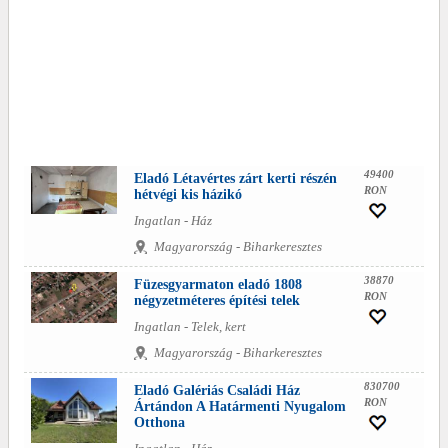
49400
Eladó Létavértes zárt kerti részén
RON
hétvégi kis házikó
Ingatlan - Ház
Magyarország - Biharkeresztes
38870
Füzesgyarmaton eladó 1808
RON
négyzetméteres építési telek
Ingatlan - Telek, kert
Magyarország - Biharkeresztes
830700
Eladó Galériás Családi Ház
RON
Ártándon A Határmenti Nyugalom
Otthona