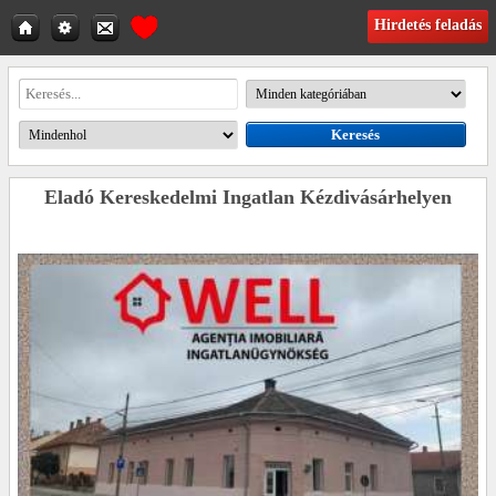
Hirdetés feladás
Eladó Kereskedelmi Ingatlan Kézdivásárhelyen