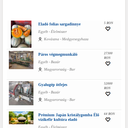
5 RON
Eladó folias sargadinnye
Egyéb - Élelmiszer
Kovászna - Medgyesegyhaza
27300
Páros végmegmunkáló
RON
Egyéb - Bazár
Magyarország - Bar
52000
Gyalugép ötfejes
RON
Egyéb - Bazár
Magyarország - Bar
64 RON
Prémium Japán kristálygomba Élő
vízikefir kultúra eladó
Egyéb - Élelmiszer