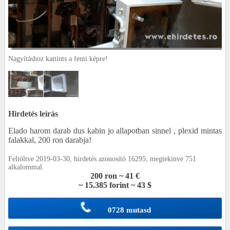
Nagyításhoz kattints a fenti képre!
Hirdetés leírás
Elado harom darab dus kabin jo allapotban sinnel , plexid mintas
falakkal, 200 ron darabja!
Feltöltve 2019-03-30, hirdetés azonosító 16295, megtekinve 751
alkalommal.
200 ron ~ 41 €
~ 15.385 forint ~ 43 $
0728 mutasd