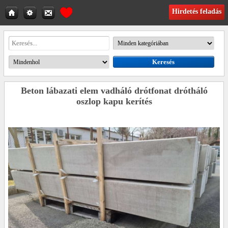
Hirdetés feladás
Beton lábazati elem vadháló drótfonat drótháló
oszlop kapu kerítés