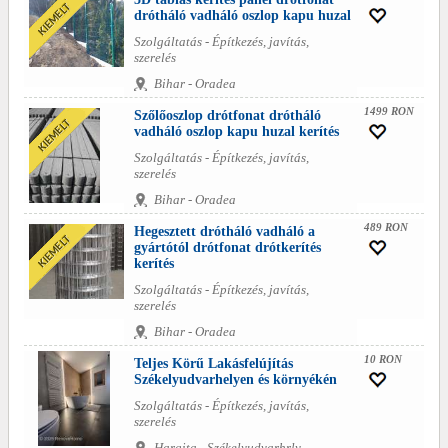
drótháló vadháló oszlop kapu huzal
Szolgáltatás - Építkezés, javítás,
szerelés
Bihar - Oradea
1499 RON
Szőlőoszlop drótfonat drótháló
vadháló oszlop kapu huzal kerítés
Szolgáltatás - Építkezés, javítás,
szerelés
Bihar - Oradea
489 RON
Hegesztett drótháló vadháló a
gyártótól drótfonat drótkerítés
kerítés
Szolgáltatás - Építkezés, javítás,
szerelés
Bihar - Oradea
10 RON
Teljes Körű Lakásfelújítás
Székelyudvarhelyen és környékén
Szolgáltatás - Építkezés, javítás,
szerelés
Hargita - Székelyudvarhrly