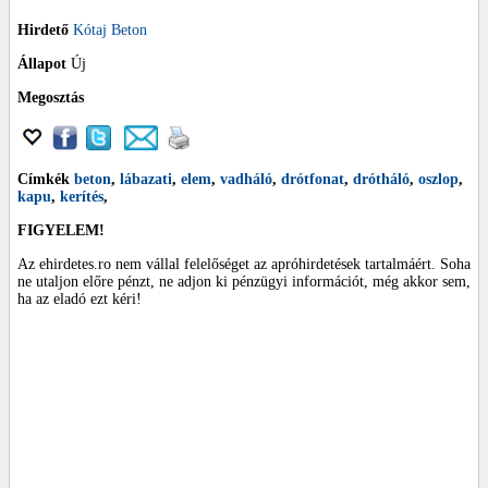
Hirdető
Kótaj Beton
Állapot
Új
Megosztás
Címkék
beton
,
lábazati
,
elem
,
vadháló
,
drótfonat
,
drótháló
,
oszlop
,
kapu
,
kerítés
,
FIGYELEM!
Az ehirdetes.ro nem vállal felelőséget az apróhirdetések tartalmáért. Soha
ne utaljon előre pénzt, ne adjon ki pénzügyi információt, még akkor sem,
ha az eladó ezt kéri!