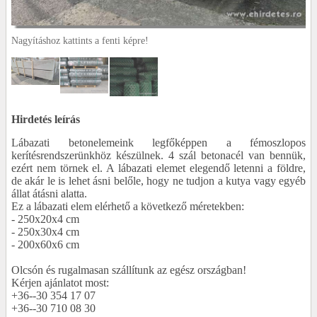
Nagyításhoz kattints a fenti képre!
Hirdetés leírás
Lábazati betonelemeink legfőképpen a fémoszlopos
kerítésrendszerünkhöz készülnek. 4 szál betonacél van bennük,
ezért nem törnek el. A lábazati elemet elegendő letenni a földre,
de akár le is lehet ásni belőle, hogy ne tudjon a kutya vagy egyéb
állat átásni alatta.
Ez a lábazati elem elérhető a következő méretekben:
- 250x20x4 cm
- 250x30x4 cm
- 200x60x6 cm
Olcsón és rugalmasan szállítunk az egész országban!
Kérjen ajánlatot most:
+36--30 354 17 07
+36--30 710 08 30