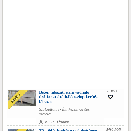
51 RON
Beton lábazati elem vadháló
drótfonat drótháló oszlop kerítés
lábazat
Szolgáltatás - Építkezés, javítás,
szerelés
Bihar - Oradea
5490 RON
3D táblás kerítés panel drótfonat