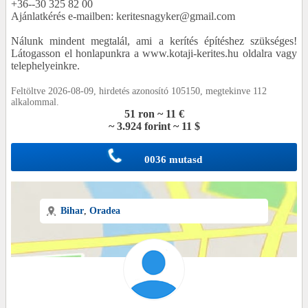
+36--30 325 82 00
Ajánlatkérés e-mailben: keritesnagyker@gmail.com
Nálunk mindent megtalál, ami a kerítés építéshez szükséges!
Látogasson el honlapunkra a www.kotaji-kerites.hu oldalra vagy
telephelyeinkre.
Feltöltve 2026-08-09, hirdetés azonosító 105150, megtekinve 112
alkalommal.
51 ron ~ 11 €
~ 3.924 forint ~ 11 $
0036 mutasd
Bihar
,
Oradea