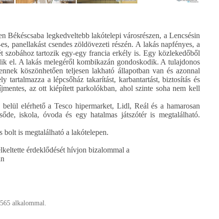
n Békéscsaba legkedveltebb lakótelepi városrészen, a Lencsésin
-es, panellakást csendes zöldövezeti részén. A lakás napfényes, a
t szobához tartozik egy-egy francia erkély is. Egy közlekedőből
dik el. A lakás melegéről kombikazán gondoskodik. A tulajdonos
, ennek köszönhetően teljesen lakható állapotban van és azonnal
 tartalmazza a lépcsőház takarítást, karbantartást, biztosítás és
íjmentes, az ott kiépített parkolókban, ahol szinte soha nem kell
belül elérhető a Tesco hipermarket, Lidl, Reál és a hamarosan
sőde, iskola, óvoda és egy hatalmas játszótér is megtalálható.
s bolt is megtalálható a lakótelepen.
lkeltette érdeklődését hívjon bizalommal a
án
 565 alkalommal.