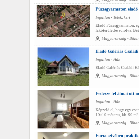
Füzesgyarmaton eladó 1
Ingatlan - Telek, kert
Eladó Füzesgyarmaton, egy 
lakóterületbe sorolva. Be
Magyarország - Bihar
Eladó Galériás Csalá
Ingatlan - Ház
Eladó Galériás Családi H
Magyarország - Bihar
Fedezze fel álmai ottho
Ingatlan - Ház
Képzeld el, hogy egy csen
10×10 méteres, kb. 90 m² h
Magyarország - Bihar
Furta szívében praktik