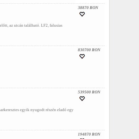
38870 RON
őtt, az utcán található. LF2, falusias
830700 RON
539500 RON
harkeresztes egyik nyugodt részén eladó egy
194870 RON