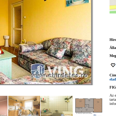
Hir
Áll
Meg
Cí
ela
FI
Az e
tart
info