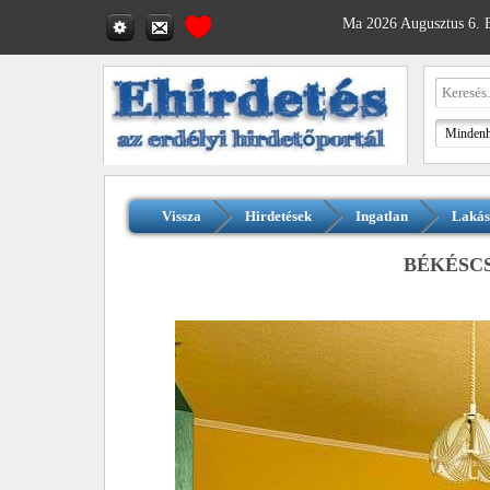
Ma 2026 Augusztus 6. B
Vissza
Hirdetések
Ingatlan
Lakás
BÉKÉSC