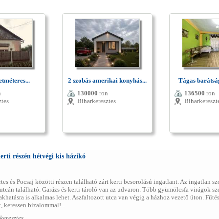
tméteres...
2 szobás amerikai konyhás...
Tágas barátság
n
130000
ron
136500
ron
ztes
Biharkeresztes
Biharkereszt
erti részén hétvégi kis házikó
es és Pocsaj közötti részen található zárt kerti besorolású ingatlant. Az ingatlan s
 utcán található. Garázs és kerti tároló van az udvaron. Több gyümölcsfa virágok szép
khatásra is alkalmas lehet. Aszfaltozott utca van végig a házhoz vezető úton. Fűtés
t, keressen bizalommal!...
keresztes