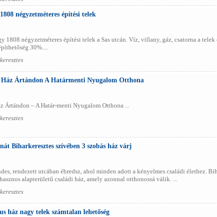
808 négyzetméteres építési telek
1808 négyzetméteres építési telek a Sas utcán. Víz, villany, gáz, csatorna a telek el
építhetőség 30%....
keresztes
di Ház Ártándon A Határmenti Nyugalom Otthona
áz Ártándon – A Határ-menti Nyugalom Otthona ...
keresztes
nát Biharkeresztes szívében 3 szobás ház várj
des, rendezett utcában ébredsz, ahol minden adott a kényelmes családi élethez. Bi
asznos alapterületű családi ház, amely azonnal otthonossá válik. ...
keresztes
us ház nagy telek számtalan lehetőség