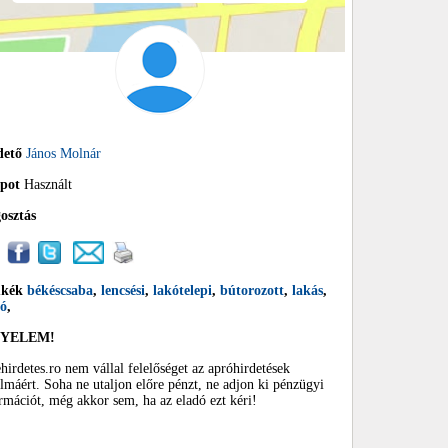
dető
János Molnár
apot
Használt
osztás
mkék
békéscsaba
,
lencsési
,
lakótelepi
,
bútorozott
,
lakás
,
dó
,
GYELEM!
hirdetes.ro nem vállal felelőséget az apróhirdetések
almáért. Soha ne utaljon előre pénzt, ne adjon ki pénzügyi
rmációt, még akkor sem, ha az eladó ezt kéri!