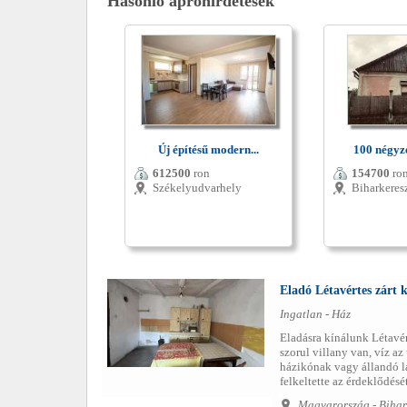
Hasonló apróhirdetések
Új építésű modern...
100 négyze
612500
ron
154700
ro
Székelyudvarhely
Biharkeres
Eladó Létavértes zárt k
Ingatlan - Ház
Eladásra kínálunk Létavért
szorul villany van, víz az
házikónak vagy állandó la
felkeltette az érdeklődésé
Magyarország - Bihar