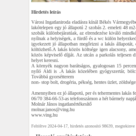
Hirdetés leírás
Városi Ingatlaniroda eladásra kínál Békés Vármegyébe
lakótelepen egy jó állapotú 2 szobás 2. emeleti 48 m2
szobák különbejáratúak, az elrendezése kiváló mindké
nyílnak a helyiségek, a fürdő és a wc külön helyezke
igyekezett jó állapotban megőrizni a lakás állapotát
költözhető.A lakás közös költsége igen alacsony, amely
közös képviselő díjját. Az utcán a parkolás teljesen d
helyet keresni.
A környék nagyon barátságos, gyalogosan 15 percen 
nyíló Aldi is .A lakás közelében gyógyszertár, bölc
Továbbá gyorsétterem
non- stop bolt, drogéria, pékség, hentes üzlet, zöldsége
Amennyiben ez jó állapotú, per és tehermentes lakás fe
06/70 384-66-53-as telefonszámon a hét bármely napj
Molnár János ingatlanértékesítő
molnar.janos@ving.hu
www.ving.hu
Feltöltve 2024-04-17, hirdetés azonosító 98639, megtekinve