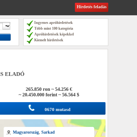
Hirdetés feladás
Ingyenes apróhirdetések
Több mint 100 kategória
Apróhirdetések képekkel
Kiemelt hirdetések
S ELADÓ
265.850 ron ~ 54.256 €
~ 20.450.000 forint ~ 56.564 $
0670 mutasd
Magyarország
,
Sarkad