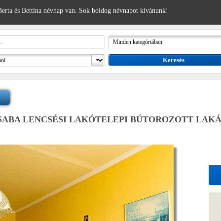
erta és Bettina névnap van. Sok boldog névnapot kívánunk!
SABA LENCSÉSI LAKÓTELEPI BÚTOROZOTT LAKÁ