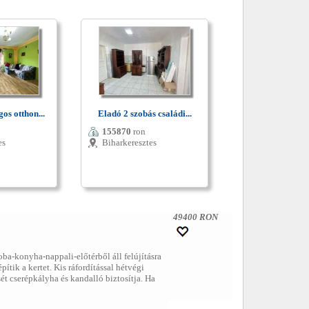
os otthon...
Eladó 2 szobás családi...
155870
ron
es
Biharkeresztes
49400 RON
zoba-konyha-nappali-előtérből áll felújításra
ítik a kertet. Kis ráfordítással hétvégi
ét cserépkályha és kandalló biztosítja. Ha