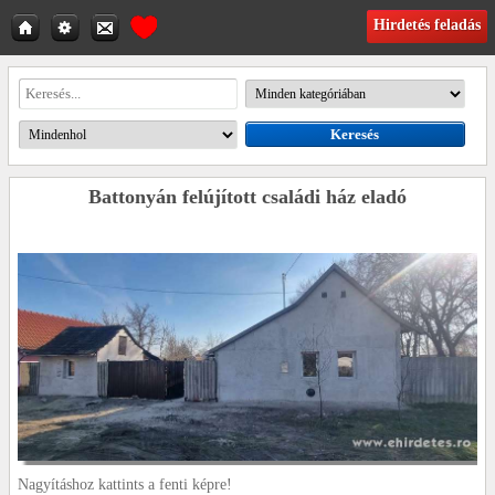
Hirdetés feladás
Battonyán felújított családi ház eladó
Nagyításhoz kattints a fenti képre!