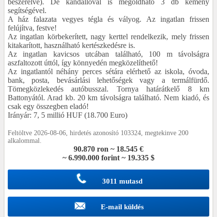
beszerelve). De kandallóval is megoldható 3 db kémény
segítségével.
A ház falazata vegyes tégla és vályog. Az ingatlan frissen
felújítva, festve!
Az ingatlan körbekerített, nagy kerttel rendelkezik, mely frissen
kitakarított, használható kertészkedésre is.
Az ingatlan kavicsos utcában található, 100 m távolságra
aszfaltozott úttól, így könnyedén megközelíthető!
Az ingatlantól néhány perces sétára elérhető az iskola, óvoda,
bank, posta, bevásárlási lehetőségek vagy a termálfürdő.
Tömegközlekedés autóbusszal. Tornya határátkelő 8 km
Battonyától. Arad kb. 20 km távolságra található. Nem kiadó, és
csak egy összegben eladó!
Irányár: 7, 5 millió HUF (18.700 Euro)
Feltöltve 2026-08-06, hirdetés azonosító 103324, megtekinve 200
alkalommal.
90.870 ron ~ 18.545 €
~ 6.990.000 forint ~ 19.335 $
3011 mutasd
E-mail küldés