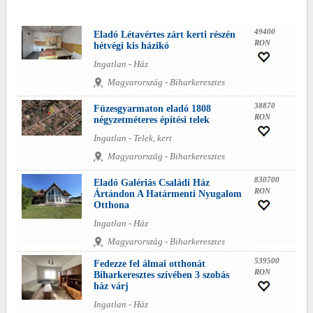
49400
Eladó Létavértes zárt kerti részén
RON
hétvégi kis házikó
Ingatlan - Ház
Magyarország - Biharkeresztes
38870
Füzesgyarmaton eladó 1808
RON
négyzetméteres építési telek
Ingatlan - Telek, kert
Magyarország - Biharkeresztes
830700
Eladó Galériás Családi Ház
RON
Ártándon A Határmenti Nyugalom
Otthona
Ingatlan - Ház
Magyarország - Biharkeresztes
539500
Fedezze fel álmai otthonát
RON
Biharkeresztes szívében 3 szobás
ház várj
Ingatlan - Ház