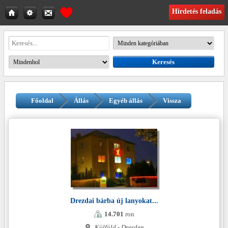
Hirdetés feladás
Főoldal
Állás
Egyéb állás
Vissza
Drezdai bárba új lanyokat...
14.701
ron
Külföld - Dresden