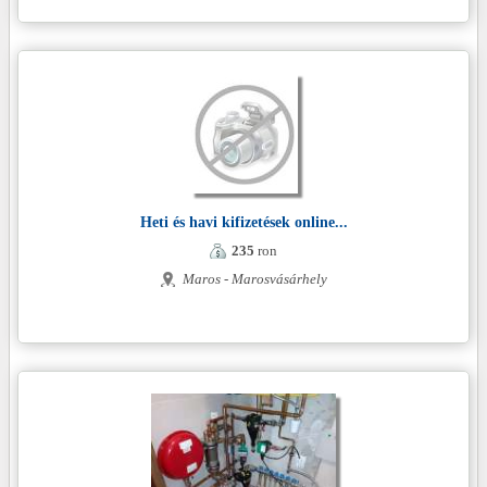
Heti és havi kifizetések online...
235
ron
Maros - Marosvásárhely