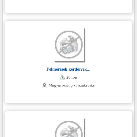
Felmérések kérdőívek...
26
ron
Magyarország - Tiszakécske