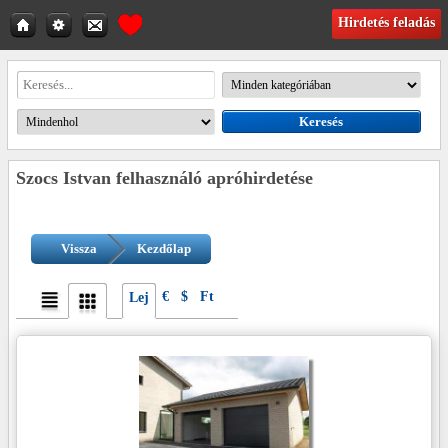
Hirdetés feladás
Szocs Istvan felhasználó apróhirdetése
Vissza
Kezdőlap
€
$
Ft
Lej