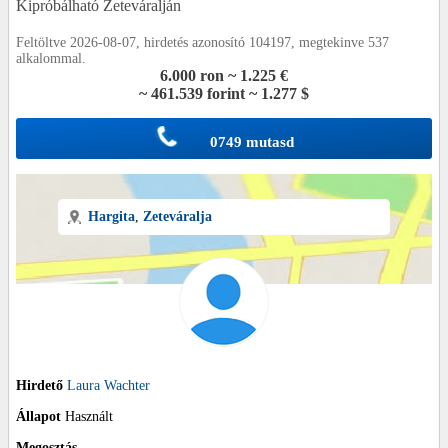
Kipróbálható Zeteváralján
Feltöltve 2026-08-07, hirdetés azonosító 104197, megtekinve 537
alkalommal.
6.000 ron ~ 1.225 €
~ 461.539 forint ~ 1.277 $
0749 mutasd
Hargita
,
Zeteváralja
Hirdető
Laura Wachter
Állapot
Használt
Megosztás