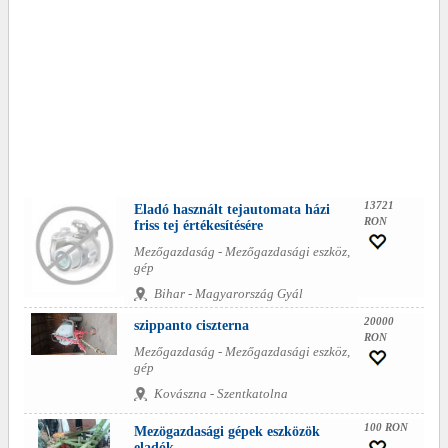
13721
Eladó használt tejautomata házi
RON
friss tej értékesítésére
Mezőgazdaság - Mezőgazdasági eszköz,
gép
Bihar - Magyarország Gyál
20000
szippanto ciszterna
RON
Mezőgazdaság - Mezőgazdasági eszköz,
gép
Kovászna - Szentkatolna
100 RON
Mezögazdasági gépek eszközök
eladók