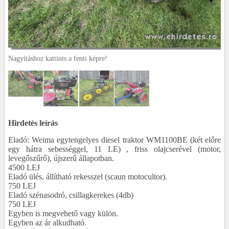
Nagyításhoz kattints a fenti képre!
Hirdetés leírás
Eladó: Weima egytengelyes diesel traktor WM1100BE (két előre
egy hátra sebességgel, 11 LE) , friss olajcserével (motor,
levegőszűrő), újszerű állapotban.
4500 LEJ
Eladó ülés, állítható rekesszel (scaun motocultor).
750 LEJ
Eladó szénasodró, csillagkerekes (4db)
750 LEJ
Egyben is megvehető vagy külön.
Egyben az ár alkudható.