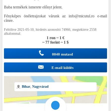
Baba termékek ismerete előnyt jelent.
Fényképes önéletrajzokat várunk az info@micutul.ro e-mail
címre.
Feltöltve 2021-05-10, hirdetés azonosító 74966, megtekinve 2558
alkalommal.
1 ron ~ 1 €
~ 77 forint ~ 1 $
0040 mutasd
E-mail küldés
Bihar
,
Nagyvárad