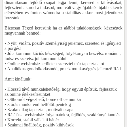
dinamikusan fejlődő csapat tagja lenni, keresed a kihívásokat,
fejleszteni akarod a tudásod, motivált vagy újabb és újabb sikerek
elérésében és fontos számodra a stabilitás akkor most jelentkezz
hozzánk.
Biztosan Téged keresünk ha az alábbi tulajdonságok, készségek
megvannak benned:
• Nyílt, vidám, pozitív személyiség jellemez, szereted és igényled
a pörgést
• Jó a kommunikációs készséged, folyékonyan beszélsz románul,
tudsz és szeretsz jól kommunikálni
• Online webáruház területen szereztél már tapasztalatot
• Analitikus gondolkodásmód, precíz munkavégzés jellemző Rád
Amit kínálunk:
• Hosszú távú munkalehetőség, hogy együtt építsük, fejlesszük
az online értékesítésünket
• Otthonról végezhető, home office munka
• 8 órás munkarend hétfőtől-péntekig
• Szakmailag tapasztalt, motivált csapat
• Rálátás a webáruház folyamatokra, fejlődés, szakirányú tanulás
• Korrekt, stabil vállalati háttér
• Szakmai önállóság, pozitív kihívások