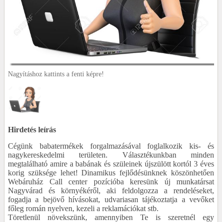
Nagyításhoz kattints a fenti képre!
Hirdetés leírás
Cégünk babatermékek forgalmazásával foglalkozik kis- és
nagykereskedelmi területen. Választékunkban minden
megtalálható amire a babának és szüleinek újszülött kortól 3 éves
korig szüksége lehet! Dinamikus fejlődésünknek köszönhetően
Webáruház Call center pozícióba keresünk új munkatársat
Nagyvárad és környékéről, aki feldolgozza a rendeléseket,
fogadja a bejövő hívásokat, udvariasan tájékoztatja a vevőket
főleg román nyelven, kezeli a reklamációkat stb.
Töretlenül növekszünk, amennyiben Te is szeretnél egy