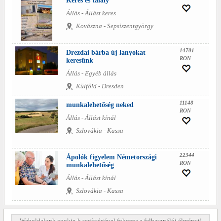
Keres és talály
Állás - Állást keres
Kovászna - Sepsiszentgyörgy
14701
Drezdai bárba új lanyokat
RON
keresünk
Állás - Egyéb állás
Külföld - Dresden
11148
munkalehetőség neked
RON
Állás - Állást kínál
Szlovákia - Kassa
22344
Ápolók figyelem Németországi
RON
munkalehetőség
Állás - Állást kínál
Szlovákia - Kassa
Weboldalunk cookie-k segítségével fokozza a felhasználói élményt!