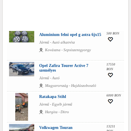
500 RON
Aluminium felni opel g astra 6jx15
Jármű - Autó alkatrész
Kovászna - Sepsiszentgyorgy
17550
Opel Zafira Tourer Active 7
RON
személyes
Jármű - Autó
Magyarország - Hajdúszoboszló
6000 RON
Ratakapa Stihl
Jármű - Egyéb jármű
Hargita - Ditro
13231
Volkwagen Touran