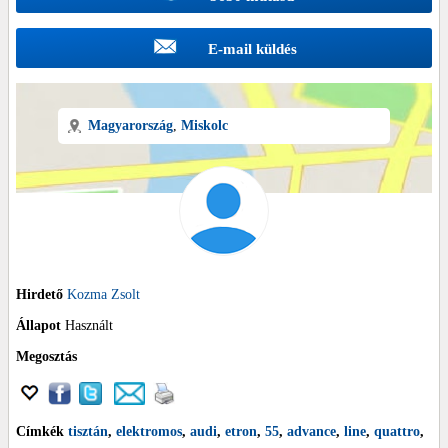
E-mail küldés
Magyarország
,
Miskolc
Hirdető
Kozma Zsolt
Állapot
Használt
Megosztás
Címkék
tisztán
,
elektromos
,
audi
,
etron
,
55
,
advance
,
line
,
quattro
,