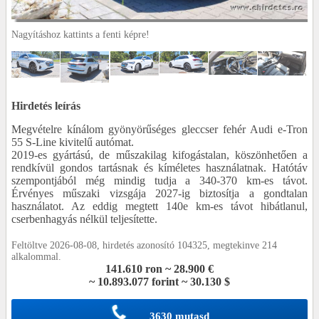
Nagyításhoz kattints a fenti képre!
Hirdetés leírás
Megvételre kínálom gyönyörűséges gleccser fehér Audi e-Tron
55 S-Line kivitelű autómat.
2019-es gyártású, de műszakilag kifogástalan, köszönhetően a
rendkívül gondos tartásnak és kíméletes használatnak. Hatótáv
szempontjából még mindig tudja a 340-370 km-es távot.
Érvényes műszaki vizsgája 2027-ig biztosítja a gondtalan
használatot. Az eddig megtett 140e km-es távot hibátlanul,
cserbenhagyás nélkül teljesítette.
Feltöltve 2026-08-08, hirdetés azonosító 104325, megtekinve 214
alkalommal.
141.610 ron ~ 28.900 €
~ 10.893.077 forint ~ 30.130 $
3630 mutasd