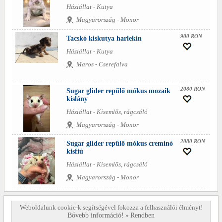
Háziállat - Kutya
Magyarország - Monor
900 RON
Tacskó kiskutya harlekin
Háziállat - Kutya
Maros - Cserefalva
2080 RON
Sugar glider repűlő mókus mozaik
kislány
Háziállat - Kisemlős, rágcsáló
Magyarország - Monor
2080 RON
Sugar glider repűlő mókus creminó
kisfiú
Háziállat - Kisemlős, rágcsáló
Magyarország - Monor
Weboldalunk cookie-k segítségével fokozza a felhasználói élményt!
Bővebb információ!
»
Rendben