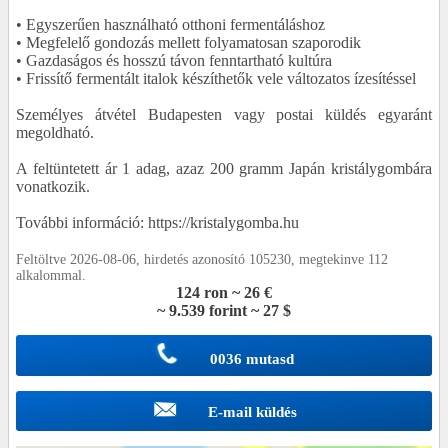
• Egyszerűen használható otthoni fermentáláshoz
• Megfelelő gondozás mellett folyamatosan szaporodik
• Gazdaságos és hosszú távon fenntartható kultúra
• Frissítő fermentált italok készíthetők vele változatos ízesítéssel
Személyes átvétel Budapesten vagy postai küldés egyaránt
megoldható.
A feltüntetett ár 1 adag, azaz 200 gramm Japán kristálygombára
vonatkozik.
További információ: https://kristalygomba.hu
Feltöltve 2026-08-06, hirdetés azonosító 105230, megtekinve 112
alkalommal.
124 ron ~ 26 €
~ 9.539 forint ~ 27 $
0036 mutasd
E-mail küldés