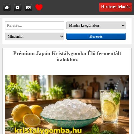
Hirdetés feladás
Prémium Japán Kristálygomba Élő fermentált
italokhoz