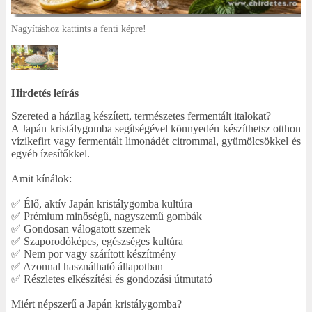
Nagyításhoz kattints a fenti képre!
Hirdetés leírás
Szereted a házilag készített, természetes fermentált italokat?
A Japán kristálygomba segítségével könnyedén készíthetsz otthon
vízikefirt vagy fermentált limonádét citrommal, gyümölcsökkel és
egyéb ízesítőkkel.
Amit kínálok:
✅ Élő, aktív Japán kristálygomba kultúra
✅ Prémium minőségű, nagyszemű gombák
✅ Gondosan válogatott szemek
✅ Szaporodóképes, egészséges kultúra
✅ Nem por vagy szárított készítmény
✅ Azonnal használható állapotban
✅ Részletes elkészítési és gondozási útmutató
Miért népszerű a Japán kristálygomba?