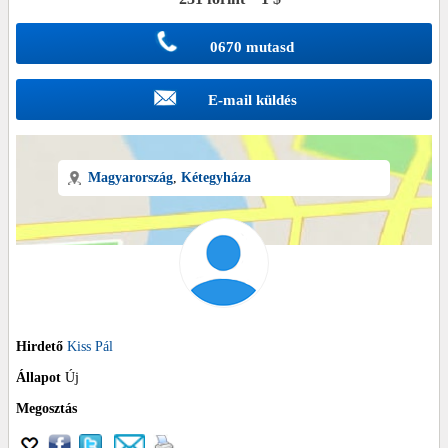
0670 mutasd
E-mail küldés
Magyarország
,
Kétegyháza
Hirdető
Kiss Pál
Állapot
Új
Megosztás