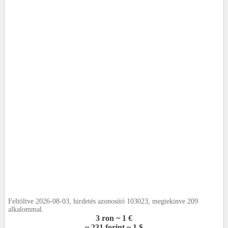
Feltöltve 2026-08-03, hirdetés azonosító 103023, megtekinve 209
alkalommal.
3 ron ~ 1 €
~ 231 forint ~ 1 $