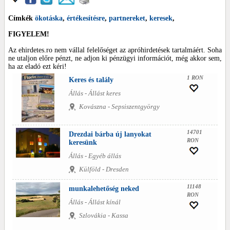
Címkék
ökotáska
,
értékesítésre
,
partnereket
,
keresek
,
FIGYELEM!
Az ehirdetes.ro nem vállal felelőséget az apróhirdetések tartalmáért. Soha
ne utaljon előre pénzt, ne adjon ki pénzügyi információt, még akkor sem,
ha az eladó ezt kéri!
1 RON
Keres és talály
Állás - Állást keres
Kovászna - Sepsiszentgyörgy
14701
Drezdai bárba új lanyokat
RON
keresünk
Állás - Egyéb állás
Külföld - Dresden
11148
munkalehetőség neked
RON
Állás - Állást kínál
Szlovákia - Kassa