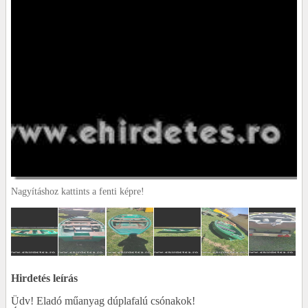
Nagyításhoz kattints a fenti képre!
Hirdetés leírás
Üdv! Eladó műanyag dúplafalú csónakok!