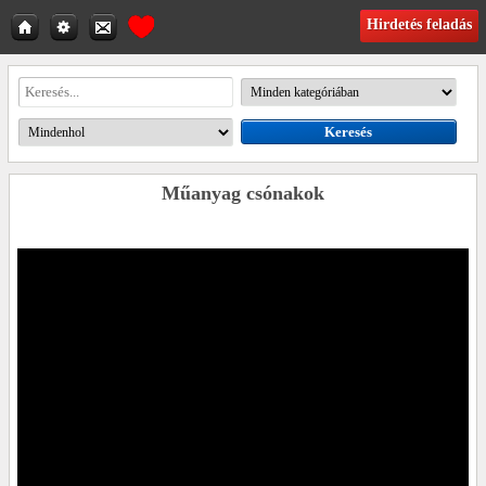
Hirdetés feladás
Műanyag csónakok