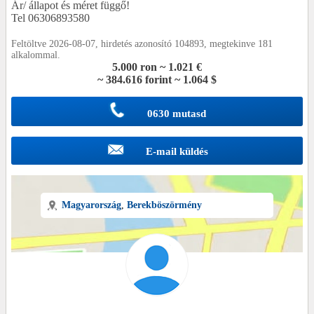
Ár/ állapot és méret függő!
Tel 06306893580
Feltöltve 2026-08-07, hirdetés azonosító 104893, megtekinve 181
alkalommal.
5.000 ron ~ 1.021 €
~ 384.616 forint ~ 1.064 $
0630 mutasd
E-mail küldés
Magyarország
,
Berekböszörmény