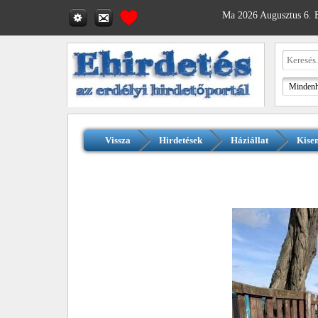
Ma 2026 Augusztus 6. B
Vissza
Hirdetések
Háziállat
Kisem