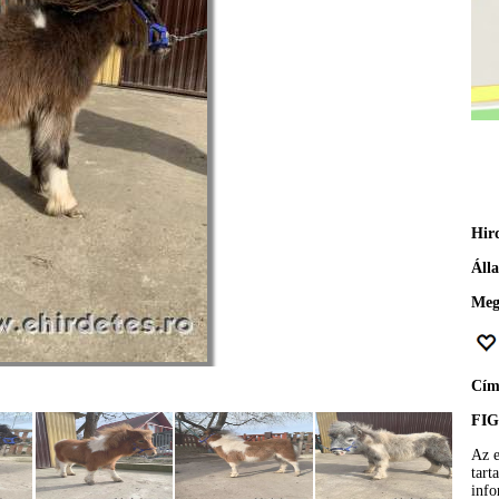
Hir
Áll
Meg
Cí
FI
Az e
tart
info