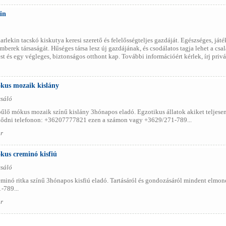
in
rlekin tacskó kiskutya keresi szerető és felelősségteljes gazdáját. Egészséges, ját
emberek társaságát. Hűséges társa lesz új gazdájának, és csodálatos tagja lehet a cs
ést és egy végleges, biztonságos otthont kap. További információért kérlek, írj privát
ókus mozaik kislány
csáló
űlő mókus mozaik színű kislány 3hónapos eladó. Egzotikus állatok akiket teljesen
ődni telefonon: +36207777821 ezen a számon vagy +3629/271-789...
r
kus creminó kisfiú
csáló
eminó ritka színű 3hónapos kisfiú eladó. Tartásáról és gondozásáról mindent elm
-789...
r