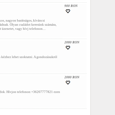
900 RON
ékos, nagyon barátságos, kíváncsi
aládnak. Olyan családot keresünk számára,
 üzenetet, vagy hívj telefonon....
2080 RON
 kézhez lehet szoktatni. A gondozásukról
2080 RON
ondok. Hívjon telefonon:+36207777821 ezen