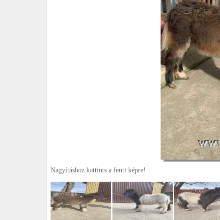
Nagyításhoz kattints a fenti képre!