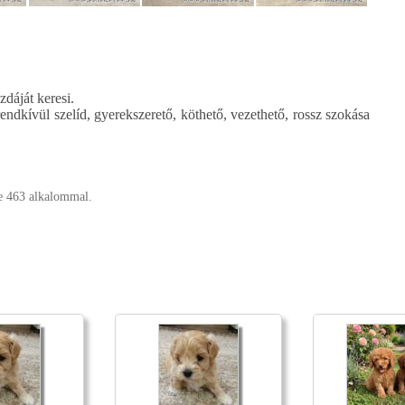
dáját keresi.
dkívül szelíd, gyerekszerető, köthető, vezethető, rossz szokása
ve 463 alkalommal.