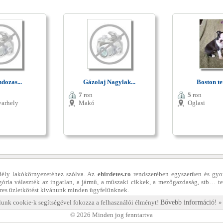
dozas...
Gázolaj Nagylak...
Boston ter
7
ron
5
ron
varhely
Makó
Oglasi
dély lakókörnyezetéhez szólva. Az
ehirdetes.ro
rendszerében egyszerűen és gyo
egória választék az ingatlan, a jármű, a műszaki cikkek, a mezőgazdaság, stb… te
eres üzletkötést kivánunk minden ügyfelünknek.
unk cookie-k segítségével fokozza a felhasználói élményt!
Bővebb információ!
© 2026 Minden jog fenntartva