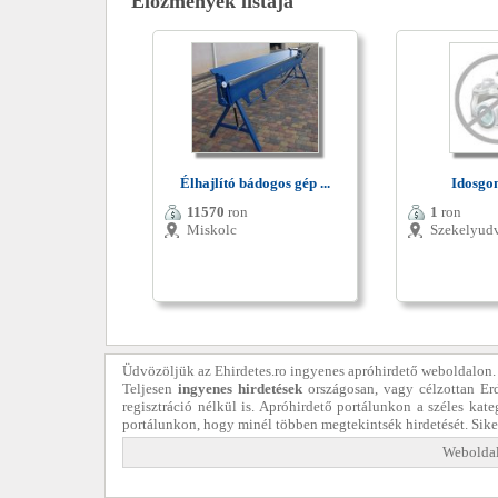
Előzmények listája
Élhajlító bádogos gép ...
Idosgon
11570
ron
1
ron
Miskolc
Szekelyud
Üdvözöljük az Ehirdetes.ro ingyenes apróhirdető weboldalon.
Teljesen
ingyenes hirdetések
országosan, vagy célzottan Er
regisztráció nélkül is. Apróhirdető portálunkon a széles kat
portálunkon, hogy minél többen megtekintsék hirdetését. Sik
Weboldal