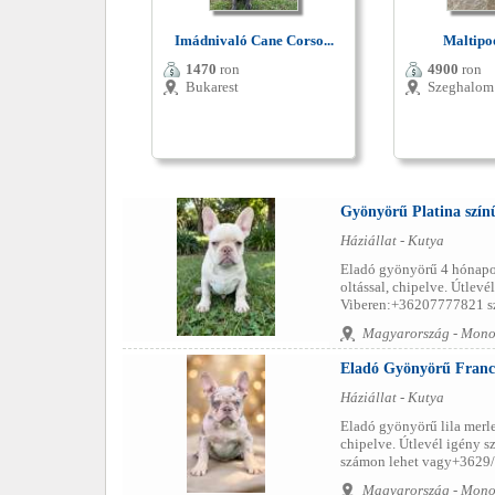
Imádnivaló Cane Corso...
Maltipoo
1470
ron
4900
ron
Bukarest
Szeghalom
Gyönyörű Platina szín
Háziállat - Kutya
Eladó gyönyörű 4 hónapos,
oltással, chipelve. Útlev
Viberen:+36207777821 sz
Magyarország - Mono
Eladó Gyönyörű Franci
Háziállat - Kutya
Eladó gyönyörű lila merle
chipelve. Útlevél igény s
számon lehet vagy+3629/2
Magyarország - Mono