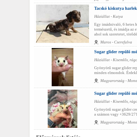
Tacskó kiskutya harlek
Háziállat - Kutya
Egy imádnivaló, 6 hetes ha
természetű, és imádja az 
ahol sok szeretetet, törőd
Maros - Cserefalva
Sugar glider repűlő m
Háziállat - Kisemlős, rág
Gyönyörű sugar glider rep
minden elmondok. Érdekl
Magyarország - Mono
Sugar glider repűlő mó
Háziállat - Kisemlős, rág
Gyönyörű sugar glider cr
a számon vagy +3629/271
Magyarország - Mono