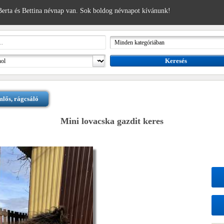
erta és Bettina névnap van. Sok boldog névnapot kívánunk!
lős, rágcsáló
Mini lovacska gazdit keres