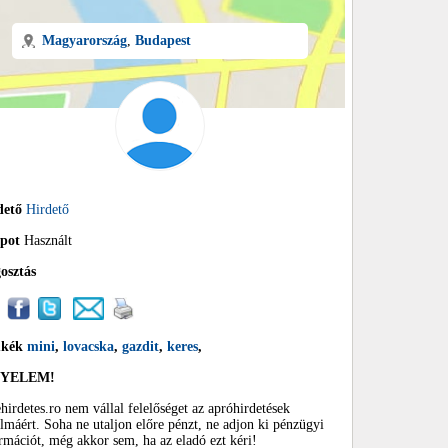
Magyarország
,
Budapest
dető
Hirdető
apot
Használt
osztás
mkék
mini
,
lovacska
,
gazdit
,
keres
,
GYELEM!
hirdetes.ro nem vállal felelőséget az apróhirdetések
almáért. Soha ne utaljon előre pénzt, ne adjon ki pénzügyi
rmációt, még akkor sem, ha az eladó ezt kéri!