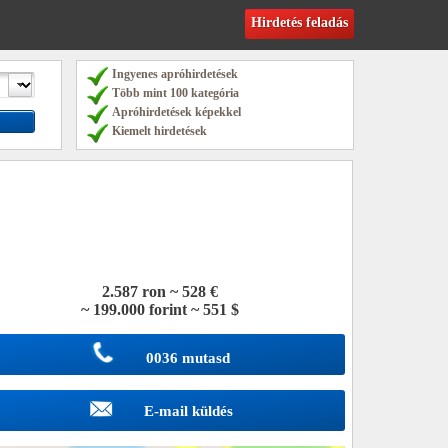
Hirdetés feladás
Ingyenes apróhirdetések
Több mint 100 kategória
Apróhirdetések képekkel
Kiemelt hirdetések
2.587 ron ~ 528 €
~ 199.000 forint ~ 551 $
0036 mutasd
E-mail küldés