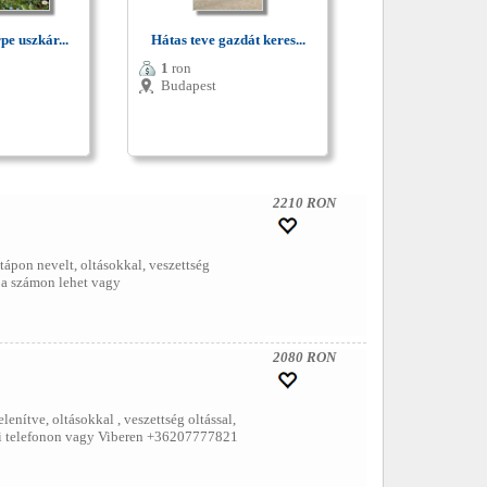
e uszkár...
Hátas teve gazdát keres...
1
ron
Budapest
2210 RON
tápon nevelt, oltásokkal, veszettség
n a számon lehet vagy
2080 RON
nítve, oltásokkal , veszettség oltással,
ődni telefonon vagy Viberen +36207777821