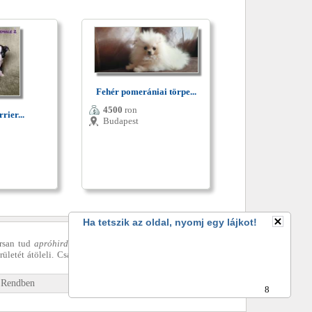
Fehér pomerániai törpe...
4500
ron
rier...
Budapest
Ha tetszik az oldal, nyomj egy lájkot!
rsan tud
apróhirdetést
feladni, több képpel illusztrálva, akár
rületét átöleli. Csatlakozzon az elégedett ügyfelek táborához
»
Rendben
7