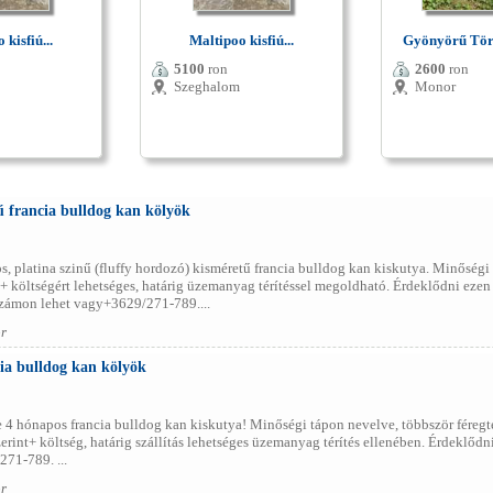
 kisfiú...
Maltipoo kisfiú...
Gyönyörű Törp
5100
ron
2600
ron
Szeghalom
Monor
ű francia bulldog kan kölyök
 platina szinű (fluffy hordozó) kisméretű francia bulldog kan kiskutya. Minőségi 
él+ költségért lehetséges, határig üzemanyag térítéssel megoldható. Érdeklődni eze
ámon lehet vagy+3629/271-789....
r
a bulldog kan kölyök
 4 hónapos francia bulldog kan kiskutya! Minőségi tápon nevelve, többször féregtele
zerint+ költség, határig szállítás lehetséges üzemanyag térítés ellenében. Érdekl
71-789. ...
r