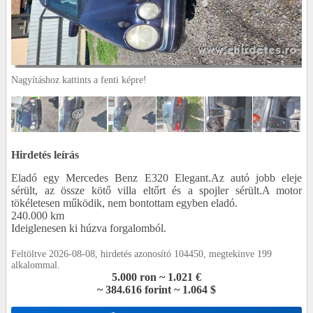
Nagyításhoz kattints a fenti képre!
Hirdetés leírás
Eladó egy Mercedes Benz E320 Elegant.Az autó jobb eleje
sérült, az össze kötő villa eltőrt és a spojler sérült.A motor
tökéletesen működik, nem bontottam egyben eladó.
240.000 km
Ideiglenesen ki húzva forgalomból.
Feltöltve 2026-08-08, hirdetés azonosító 104450, megtekinve 199
alkalommal.
5.000 ron ~ 1.021 €
~ 384.616 forint ~ 1.064 $