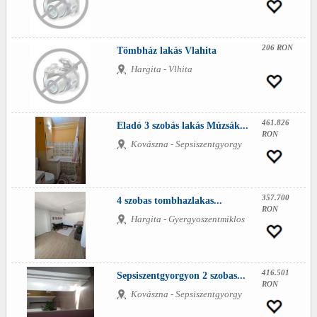
206 RON
Tömbház lakás Vlahita
Hargita - Vlhita
461.826
Eladó 3 szobás lakás Múzsák...
RON
Kovászna - Sepsiszentgyorgy
357.700
4 szobas tombhazlakas...
RON
Hargita - Gyergyoszentmiklos
416.501
Sepsiszentgyorgyon 2 szobas...
RON
Kovászna - Sepsiszentgyorgy