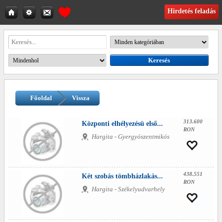
Hirdetés feladás
Főoldal
Vissza
313.600
Központi elhélyezésü első...
RON
Hargita - Gyergyószentmikós
438.551
Két szobás tömbházlakás...
RON
Hargita - Székelyudvarhely