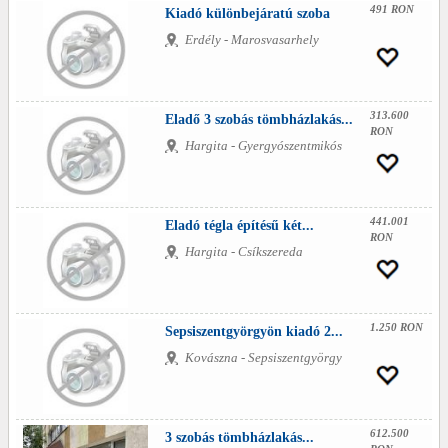
491 RON
Kiadó különbejáratú szoba
Erdély - Marosvasarhely
313.600
Eladő 3 szobás tömbházlakás...
RON
Hargita - Gyergyószentmikós
441.001
Eladó tégla építésű két...
RON
Hargita - Csíkszereda
1.250 RON
Sepsiszentgyörgyön kiadó 2...
Kovászna - Sepsiszentgyörgy
612.500
3 szobás tömbházlakás...