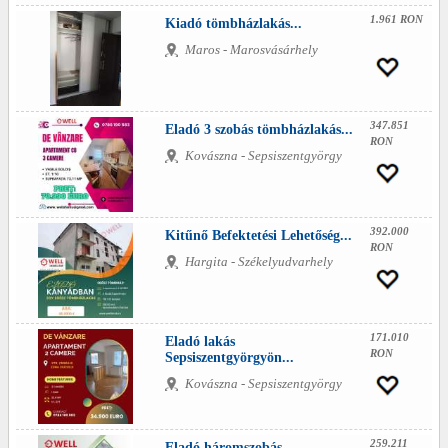
1.961 RON
Kiadó tömbházlakás...
Maros - Marosvásárhely
347.851
Eladó 3 szobás tömbházlakás...
RON
Kovászna - Sepsiszentgyörgy
392.000
Kitűnő Befektetési Lehetőség...
RON
Hargita - Székelyudvarhely
171.010
Eladó lakás
RON
Sepsiszentgyörgyön...
Kovászna - Sepsiszentgyörgy
259.211
Eladó háromszobás...