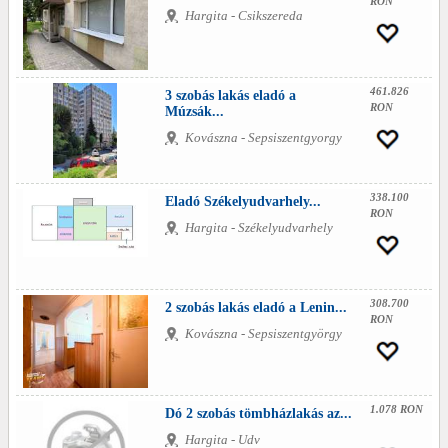
RON
Hargita - Csikszereda
461.826
3 szobás lakás eladó a
RON
Múzsák...
Kovászna - Sepsiszentgyorgy
338.100
Eladó Székelyudvarhely...
RON
Hargita - Székelyudvarhely
308.700
2 szobás lakás eladó a Lenin...
RON
Kovászna - Sepsiszentgyörgy
1.078 RON
Dó 2 szobás tömbházlakás az...
Hargita - Udv