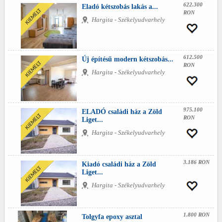
622.300
Eladó kétszobás lakás a...
RON
Hargita - Székelyudvarhely
612.500
Új építésű modern kétszobás...
RON
Hargita - Székelyudvarhely
975.100
ELADÓ családi ház a Zöld
RON
Liget...
Hargita - Székelyudvarhely
3.186 RON
Kiadó családi ház a Zöld
Liget...
Hargita - Székelyudvarhely
1.800 RON
Tolgyfa epoxy asztal