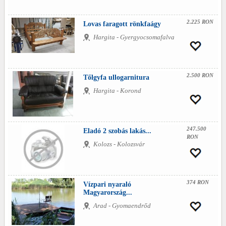
2.225 RON
Lovas faragott rönkfaágy
Hargita - Gyergyocsomafalva
2.500 RON
Tőlgyfa ullogarnitura
Hargita - Korond
247.500
Eladó 2 szobás lakás...
RON
Kolozs - Kolozsvár
374 RON
Vízpari nyaraló
Magyarország...
Arad - Gyomaendrőd