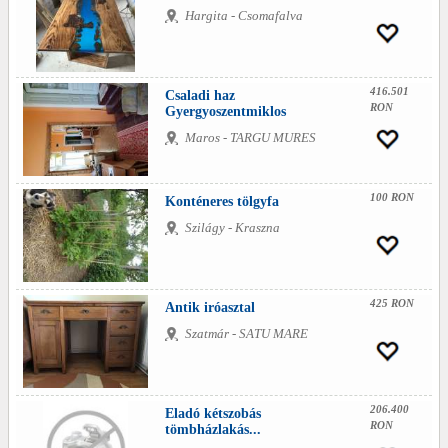
Hargita - Csomafalva
416.501
Csaladi haz
RON
Gyergyoszentmiklos
Maros - TARGU MURES
100 RON
Konténeres tölgyfa
Szilágy - Kraszna
425 RON
Antik iróasztal
Szatmár - SATU MARE
206.400
Eladó kétszobás
RON
tömbházlakás...