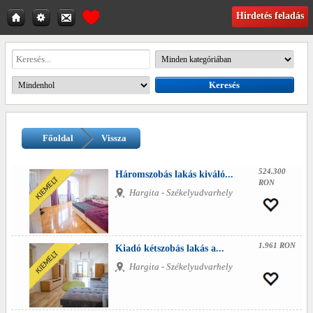
Hirdetés feladás
Főoldal
Vissza
524.300
Háromszobás lakás kiváló...
RON
Hargita - Székelyudvarhely
1.961 RON
Kiadó kétszobás lakás a...
Hargita - Székelyudvarhely