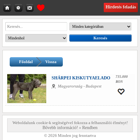
Hirdetés feladás
Főoldal
Vissza
735.000
SHÁRPEI KISKUTYAELADO
RON
Magyarország - Budapest
Weboldalunk cookie-k segítségével fokozza a felhasználói élményt!
Bővebb információ!
»
Rendben
© 2026 Minden jog fenntartva