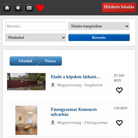
Hirdetés feladás
Főoldal
Vissza
97.500
Eladó a képeken látható...
RON
Magyarország - Szeghalom
130 RON
Füzesgyarmat Kemencés
udvarház
Magyarország - Füzesgyarmat