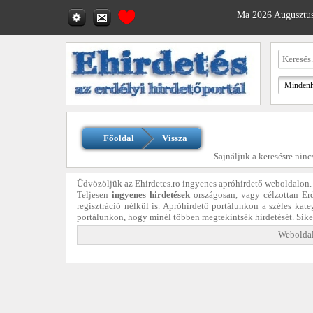
Ma 2026 Augusztus
Főoldal
Vissza
Sajnáljuk a keresésre ninc
Üdvözöljük az Ehirdetes.ro ingyenes apróhirdető weboldalon.
Teljesen
ingyenes hirdetések
országosan, vagy célzottan Er
regisztráció nélkül is. Apróhirdető portálunkon a széles kat
portálunkon, hogy minél többen megtekintsék hirdetését. Sik
Weboldal