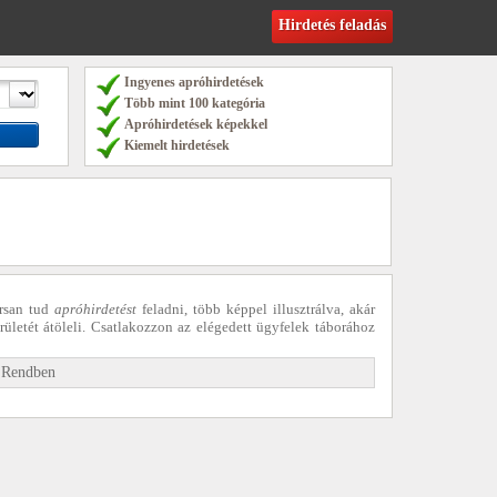
Hirdetés feladás
Ingyenes apróhirdetések
Több mint 100 kategória
Apróhirdetések képekkel
Kiemelt hirdetések
rsan tud
apróhirdetést
feladni, több képpel illusztrálva, akár
rületét átöleli. Csatlakozzon az elégedett ügyfelek táborához
»
Rendben