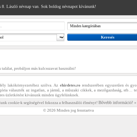
 8. László névnap van. Sok boldog névnapot kívánunk!
s találat, probáljon más kulcsszavat használni!
dély lakókörnyezetéhez szólva. Az
ehirdetes.ro
rendszerében egyszerűen és gyo
egória választék az ingatlan, a jármű, a műszaki cikkek, a mezőgazdaság, stb… te
eres üzletkötést kivánunk minden ügyfelünknek.
unk cookie-k segítségével fokozza a felhasználói élményt!
Bővebb információ!
© 2026 Minden jog fenntartva