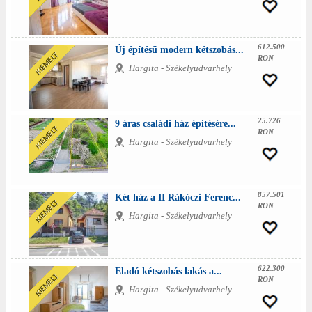
612.500
Új építésű modern kétszobás...
RON
Hargita - Székelyudvarhely
25.726
9 áras családi ház építésére...
RON
Hargita - Székelyudvarhely
857.501
Két ház a II Rákóczi Ferenc...
RON
Hargita - Székelyudvarhely
622.300
Eladó kétszobás lakás a...
RON
Hargita - Székelyudvarhely