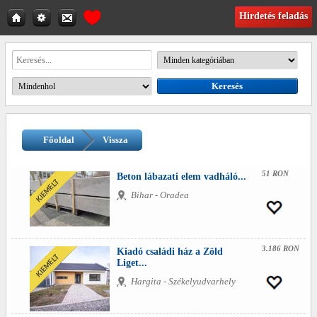
Hirdetés feladás
Főoldal
Vissza
51 RON
Beton lábazati elem vadháló...
Bihar - Oradea
3.186 RON
Kiadó családi ház a Zöld
Liget...
Hargita - Székelyudvarhely