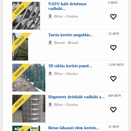
9 RON
NATO háló drótfonat
vadháló...
Bihar - Oradea
32 RON
Tartós kerítés megoldás...
Brassó - Brassó
5.490 RON
3D táblás kerítés panel...
Bihar - Oradea
489 RON
Hegesztett drótháló vadháló a...
Bihar - Oradea
51 RON
Beton lábazati elem kerítés...