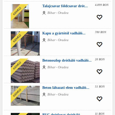
4.899 RON
Talajcsavar földcsavar drót...
Bihar - Oradea
780 RON
Kapu a gyártótól vadháló...
Bihar - Oradea
20 RON
Betonoszlop drótháló vadháló...
Bihar - Oradea
51 RON
Beton lábazati elem vadháló...
Bihar - Oradea
11 RON
PVC drótfonat drótháló...