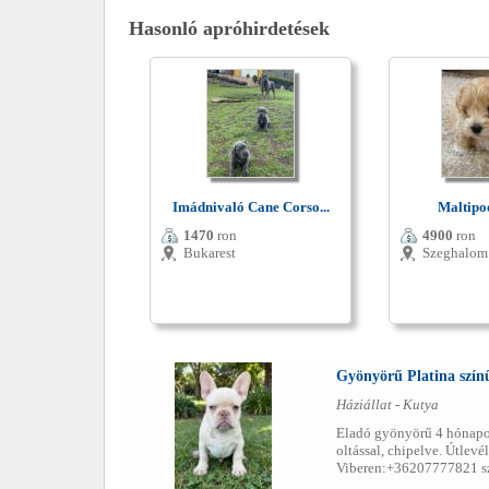
Hasonló apróhirdetések
Imádnivaló Cane Corso...
Maltipoo
1470
ron
4900
ron
Bukarest
Szeghalom
Gyönyörű Platina szín
Háziállat - Kutya
Eladó gyönyörű 4 hónapos,
oltással, chipelve. Útlev
Viberen:+36207777821 sz