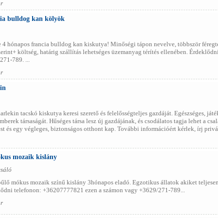
r
a bulldog kan kölyök
 4 hónapos francia bulldog kan kiskutya! Minőségi tápon nevelve, többször féregtele
zerint+ költség, határig szállítás lehetséges üzemanyag térítés ellenében. Érdekl
71-789. ...
r
in
rlekin tacskó kiskutya keresi szerető és felelősségteljes gazdáját. Egészséges, ját
emberek társaságát. Hűséges társa lesz új gazdájának, és csodálatos tagja lehet a cs
ést és egy végleges, biztonságos otthont kap. További információért kérlek, írj privát
ókus mozaik kislány
csáló
űlő mókus mozaik színű kislány 3hónapos eladó. Egzotikus állatok akiket teljesen
ődni telefonon: +36207777821 ezen a számon vagy +3629/271-789...
r