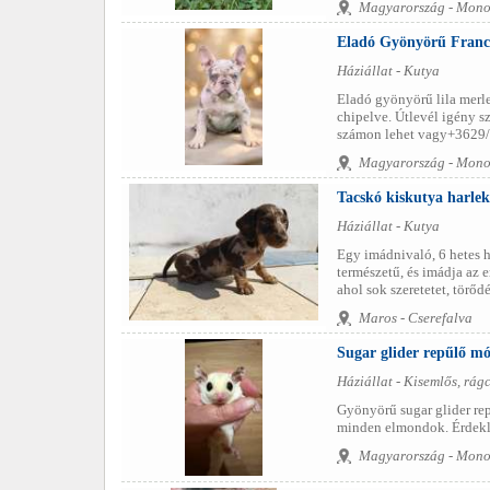
Magyarország - Mono
Eladó Gyönyörű Franci
Háziállat - Kutya
Eladó gyönyörű lila merle
chipelve. Útlevél igény s
számon lehet vagy+3629/2
Magyarország - Mono
Tacskó kiskutya harlek
Háziállat - Kutya
Egy imádnivaló, 6 hetes ha
természetű, és imádja az 
ahol sok szeretetet, törőd
Maros - Cserefalva
Sugar glider repűlő m
Háziállat - Kisemlős, rág
Gyönyörű sugar glider rep
minden elmondok. Érdekl
Magyarország - Mono