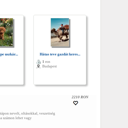
e uszkár...
Hátas teve gazdát keres...
1
ron
Budapest
2210 RON
tápon nevelt, oltásokkal, veszettség
n a számon lehet vagy