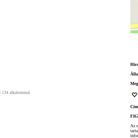
Hir
Áll
Meg
e 134 alkalommal.
Cí
FI
Az e
tart
info