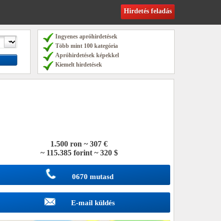
Hirdetés feladás
Ingyenes apróhirdetések
Több mint 100 kategória
Apróhirdetések képekkel
Kiemelt hirdetések
1.500 ron ~ 307 €
~ 115.385 forint ~ 320 $
0670 mutasd
E-mail küldés