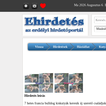
Ma 2026 Augusztus 6. B
Vissza
Hirdetések
Háziállat
Kuty
Hirdetés leírás
7 hetes francia bulldog kiskutyák keresik új szerető családjuk