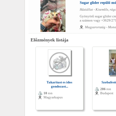
Sugar glider repűlő mó
Háziállat - Kisemlős, rág
Gyönyörű sugar glider cr
a számon vagy +3629/271
Magyarország - Mono
Előzmények listája
Takaritast es idos
Szobafest
gondozast...
286
ron
10
ron
Budapest
Magyarkapus