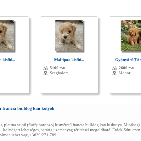
 kisfiú...
Maltipoo kisfiú...
Gyönyörű Törp
5100
ron
2600
ron
Szeghalom
Monor
ű francia bulldog kan kölyök
 platina szinű (fluffy hordozó) kisméretű francia bulldog kan kiskutya. Minőségi 
él+ költségért lehetséges, határig üzemanyag térítéssel megoldható. Érdeklődni eze
ámon lehet vagy+3629/271-789....