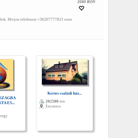
2080 RON
ondok. Hívjon telefonon:+36207777821 ezen
Kertes családi ház...
SZAGBA
202500
ron
A ES...
Encsencs
yorgy