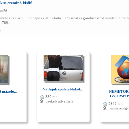
kus creminó kisfiú
csáló
eminó ritka színű 3hónapos kisfiú eladó. Tartásáról és gondozásáról mindent elm
-789...
r
Vállajuk épűletablakok...
ő mázoló...
NEMETOR
GYORSPOST
330
ron
Székelyudvarhely
5340
ron
Sepsiszentg