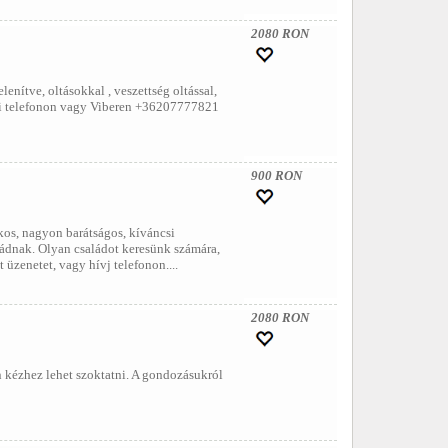
2080 RON
nítve, oltásokkal , veszettség oltással,
ődni telefonon vagy Viberen +36207777821
900 RON
ékos, nagyon barátságos, kíváncsi
aládnak. Olyan családot keresünk számára,
 üzenetet, vagy hívj telefonon....
2080 RON
 kézhez lehet szoktatni. A gondozásukról