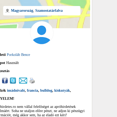
Magyarország
,
Szamostatárfalva
dető
Porkoláb Bence
apot
Használt
osztás
mkék
imádnivaló
,
francia
,
bulldog
,
kiskutyák
,
GYELEM!
hirdetes.ro nem vállal felelőséget az apróhirdetések
almáért. Soha ne utaljon előre pénzt, ne adjon ki pénzügyi
rmációt, még akkor sem, ha az eladó ezt kéri!