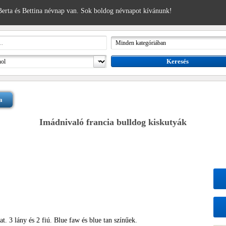
erta és Bettina névnap van. Sok boldog névnapot kívánunk!
a
Imádnivaló francia bulldog kiskutyák
at. 3 lány és 2 fiú. Blue faw és blue tan színűek.