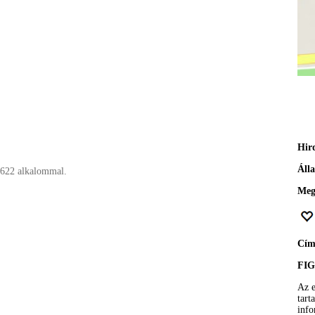
Hir
Áll
 622 alkalommal.
Meg
Cí
FI
Az e
tart
info