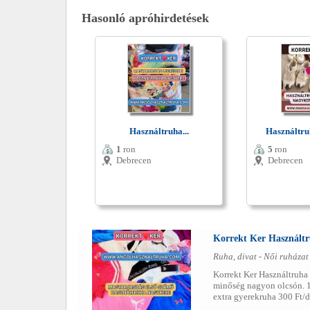
Hasonló apróhirdetések
Használtruha...
Használtruh
1
ron
5
ron
Debrecen
Debrecen
Korrekt Ker Használtr
Ruha, divat - Női ruházat
Korrekt Ker Használtruha
minőség nagyon olcsón. 1
extra gyerekruha 300 Ft/d