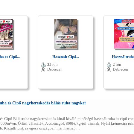
a és Cipő...
Használt Cipő...
Használtruha 
25
ron
2
ron
Debrecen
Debrecen
uha és Cipő nagykereskedés bálás ruha nagyker
 és Cipő Bálásruha nagykereskedés kínál kiváló minőségű használtruha és cipő c
000m²-en, Óriási választék. A csomagok 800Ft/kg-tól vannak. Nyári krémextra ruha
b. Kiszállítunk az egész országban már másnap. ...