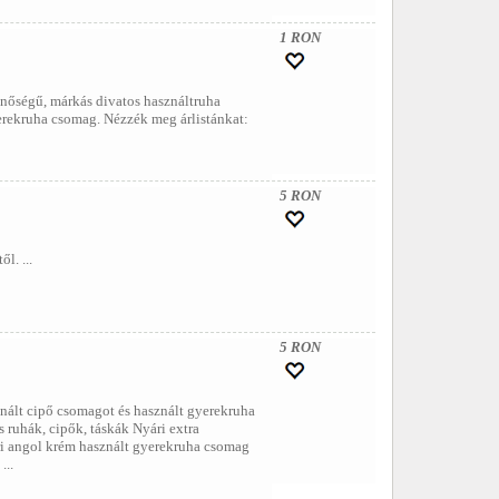
1 RON
inőségű, márkás divatos használtruha
erekruha csomag. Nézzék meg árlistánkat:
5 RON
l. ...
5 RON
nált cipő csomagot és használt gyerekruha
ruhák, cipők, táskák Nyári extra
ri angol krém használt gyerekruha csomag
...