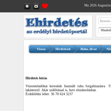
Ma 2026 Augusztus
Vissza
Hirdetések
Ruha, divat
Női
Hirdetés leírás
Viszonteladókat keresünk használt ruha forgalmazásra. Tis
lakástextil. Akár szállítással is, havi elszámolásban.
Érdeklődni lehet: 36 70 624 3237