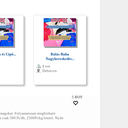
és Cipő...
Bálás Ruha
Nagykereskedés...
1
ron
Debrecen
5 RON
somagokat. Folyamatosan megbízható
 csak 500 Ft/db, 2500Ft/kg bruttó. Nyári