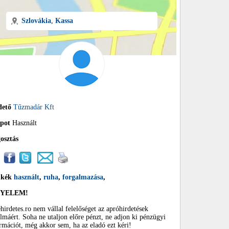
Szlovákia
,
Kassa
dető
Tűzmadár Kft
apot
Használt
osztás
mkék
használt
,
ruha
,
forgalmazása
,
GYELEM!
hirdetes.ro nem vállal felelőséget az apróhirdetések
almáért. Soha ne utaljon előre pénzt, ne adjon ki pénzügyi
rmációt, még akkor sem, ha az eladó ezt kéri!