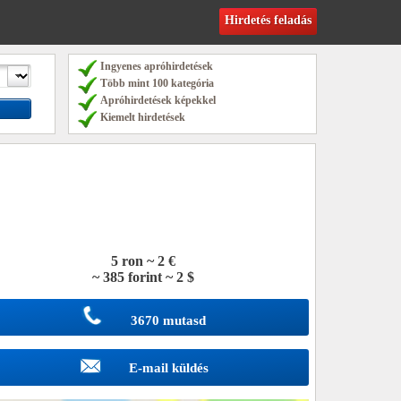
Hirdetés feladás
Ingyenes apróhirdetések
Több mint 100 kategória
Apróhirdetések képekkel
Kiemelt hirdetések
5 ron ~ 2 €
~ 385 forint ~ 2 $
3670 mutasd
E-mail küldés