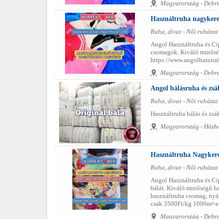
Magyarország - Debr
Használtruha nagykere
Ruha, divat - Női ruházat
Angol Használtruha és Ci
csomagok. Kiváló minőség
https://www.angolhasznalt
Magyarország - Debr
Angol bálásruha és zs
Ruha, divat - Női ruházat
Használtruha bálás és zsá
Magyarország - Házhoz
Használtruha Nagykere
Ruha, divat - Női ruházat
Angol Használtruha és Cip
bálát. Kiváló minőségű h
használtruha csomag, nyá
csak 3500Ft/kg 1000m²-es
Magyarország - Debr