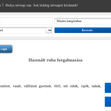
 7. Ibolya névnap van. Sok boldog névnapot kívánunk!
 cipő
Használt ruha forgalmazása
ztított, vasalt, vállfázott gyermek, férfi, női ruhák, cipők, táskák,