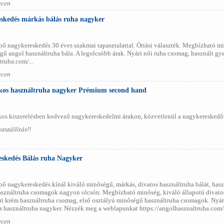
ecen
skedés márkás bálás ruha nagyker
pő nagykereskedés 30 éves szakmai tapasztalattal. Óriási választék. Megbízható m
ű angol használtruha bála. A legolcsóbb árak. Nyári női ruha csomag, használt gy
ruha.com/...
ecen
ákos használtruha nagyker Prémium second hand
kos kiszerelésben kedvező nagykereskedelmi árakon, közvetlenül a nagykereskedőtő
szállítás!!
skedés Bálás ruha Nagyker
ő nagykereskedés kínál kiváló minőségű, márkás, divatos használtruha bálát, hasz
asználtruha csomagok nagyon olcsón. Megbízható minőség, kiváló állapotú divatos 
ri krém használtruha csomag, első osztályú minőségű használtruha csomagok. Nyá
 használtruha nagyker. Nézzék meg a weblapunkat https://angolhasznaltruha.com/ 
ecen