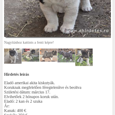
Nagyításhoz kattints a fenti képre!
Hirdetés leírás
Eladó amerikai akita kiskutyák.
Koruknak megfelelően féregtelenítve és beoltva
Születési dátum: március 17.
Elvihetőek 2 hónapos koruk után.
Eladó: 2 kan és 2 szuka
Ár:
Kanak: 400 €