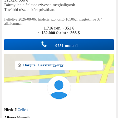
Szukák: 350 €
Bármyilen ajánlatot szívesen meghallgatok.
További részletekért privátban.
Feltöltve 2026-08-06, hirdetés azonosító 105062, megtekinve 374
alkalommal.
1.716 ron ~ 351 €
~ 132.000 forint ~ 366 $
0751 mutasd
Hargita
,
Csíkszentgyörgy
Hirdető
Gellért
Állapot
Használt