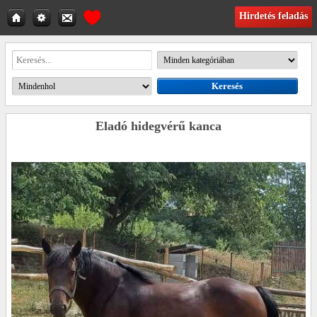
Hirdetés feladás
Eladó hidegvérű kanca