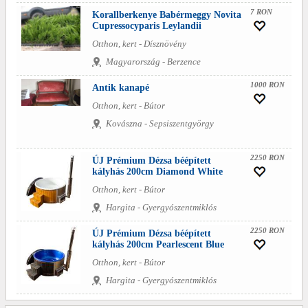
7 RON
Korallberkenye Babérmeggy Novita
Cupressocyparis Leylandii
Otthon, kert - Dísznövény
Magyarország - Berzence
1000 RON
Antik kanapé
Otthon, kert - Bútor
Kovászna - Sepsiszentgyörgy
2250 RON
ÚJ Prémium Dézsa béépített
kályhás 200cm Diamond White
Otthon, kert - Bútor
Hargita - Gyergyószentmiklós
2250 RON
ÚJ Prémium Dézsa béépített
kályhás 200cm Pearlescent Blue
Otthon, kert - Bútor
Hargita - Gyergyószentmiklós