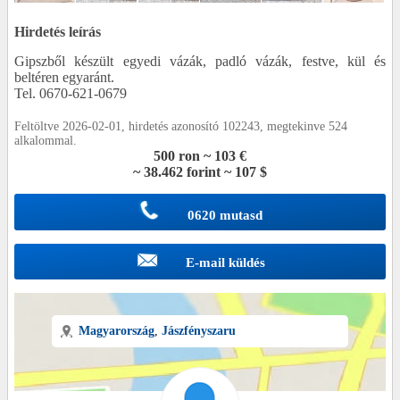
Hirdetés leírás
Gipszből készült egyedi vázák, padló vázák, festve, kül és
beltéren egyaránt.
Tel. 0670-621-0679
Feltöltve 2026-02-01, hirdetés azonosító 102243, megtekinve 524
alkalommal.
500 ron ~ 103 €
~ 38.462 forint ~ 107 $
0620 mutasd
E-mail küldés
Magyarország
,
Jászfényszaru