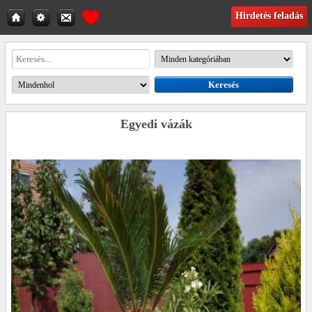
Hirdetés feladás
Egyedi vázák