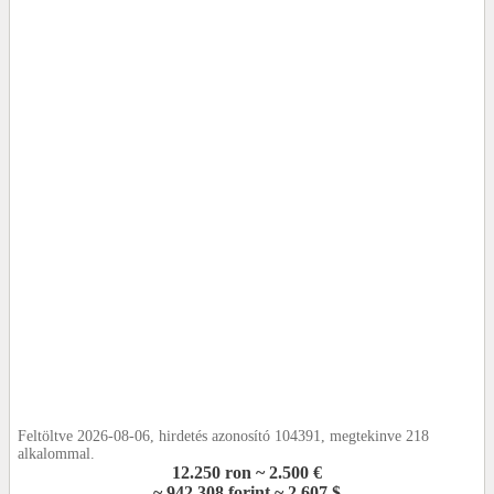
Feltöltve 2026-08-06, hirdetés azonosító 104391, megtekinve 218
alkalommal.
12.250 ron ~ 2.500 €
~ 942.308 forint ~ 2.607 $