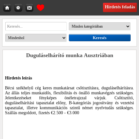
Hirdetés feladás
Duguláselhárító munka Ausztriában
Hirdetés leírás
Bécsi székhelyű cég keres munkatársat csőtisztításra, duguláselhárításra.
Az állás teljes munkaidős, flexibilitás és önálló munkavégzés szükséges.
Jelentkezéseket fényképes önéletrajzzal várjuk. Csőtisztító,
duguláselhárítási tapasztalat előny, B-kategóriás jogosítvány és vezetési
tapasztalat, illetve kommunikációs szintű német nyelvtudás szükséges.
Szállás megoldott, fizetés €2.500 - €3.000