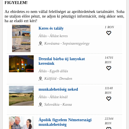
FIGYELEM!
Az ehirdetes.ro nem vállal felelőséget az apróhirdetések tartalmáért. Soha
ne utaljon előre pénzt, ne adjon ki pénzügyi információt, még akkor sem,
ha az eladó ezt kéri!
1 RON
Keres és talály
Állás - Állást keres
Kovászna - Sepsiszentgyörgy
14701
Drezdai bárba új lanyokat
RON
keresünk
Állás - Egyéb állás
Külföld - Dresden
11148
munkalehetőség neked
RON
Állás - Állást kínál
Szlovákia - Kassa
22344
Ápolók figyelem Németországi
RON
munkalehetőség