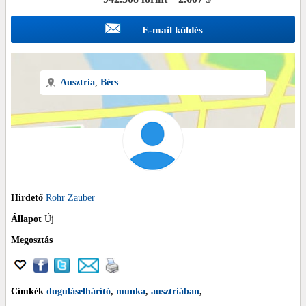
E-mail küldés
Ausztria
,
Bécs
Hirdető
Rohr Zauber
Állapot
Új
Megosztás
Címkék
duguláselhárító
,
munka
,
ausztriában
,