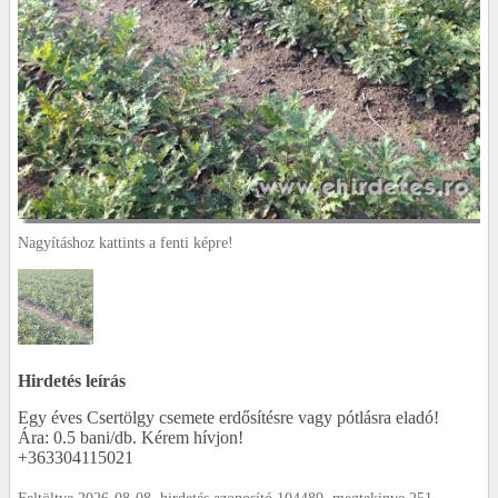
Nagyításhoz kattints a fenti képre!
Hirdetés leírás
Egy éves Csertölgy csemete erdősítésre vagy pótlásra eladó!
Ára: 0.5 bani/db. Kérem hívjon!
+363304115021