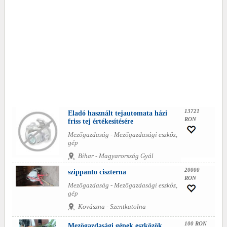
13721
Eladó használt tejautomata házi
RON
friss tej értékesítésére
Mezőgazdaság - Mezőgazdasági eszköz,
gép
Bihar - Magyarország Gyál
20000
szippanto ciszterna
RON
Mezőgazdaság - Mezőgazdasági eszköz,
gép
Kovászna - Szentkatolna
100 RON
Mezögazdasági gépek eszközök