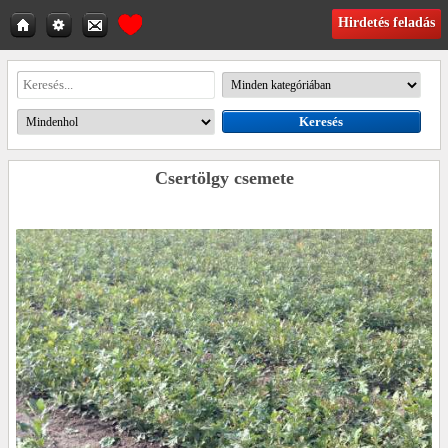
Hirdetés feladás
Csertölgy csemete