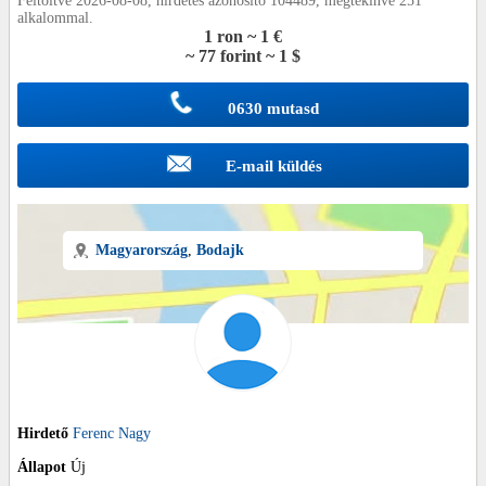
Feltöltve 2026-08-08, hirdetés azonosító 104489, megtekinve 251
alkalommal.
1 ron ~ 1 €
~ 77 forint ~ 1 $
0630 mutasd
E-mail küldés
Magyarország
,
Bodajk
Hirdető
Ferenc Nagy
Állapot
Új