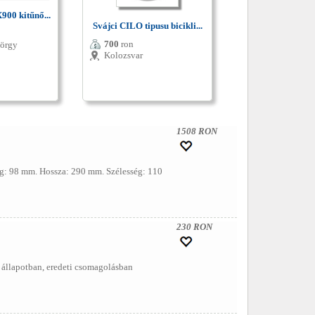
00 kitűnő...
Svájci CILO tipusu bicikli...
700
ron
yörgy
Kolozsvar
1508 RON
sság: 98 mm. Hossza: 290 mm. Szélesség: 110
230 RON
új állapotban, eredeti csomagolásban