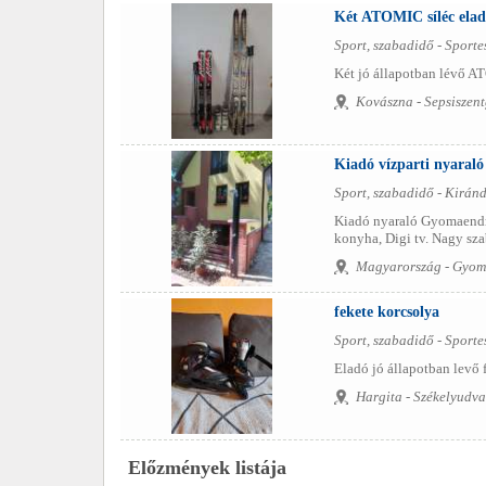
Két ATOMIC síléc eladó
Sport, szabadidő - Sporte
Két jó állapotban lévő AT
Kovászna - Sepsiszen
Kiadó vízparti nyaraló
Sport, szabadidő - Kiránd
Kiadó nyaraló Gyomaendrő
konyha, Digi tv. Nagy szab
Magyarország - Gyo
fekete korcsolya
Sport, szabadidő - Sporte
Eladó jó állapotban levő f
Hargita - Székelyudva
Előzmények listája