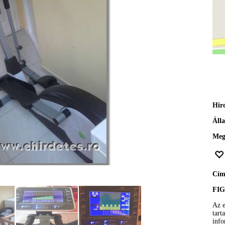
Hir
Áll
Meg
Cí
FI
Az e
tart
info