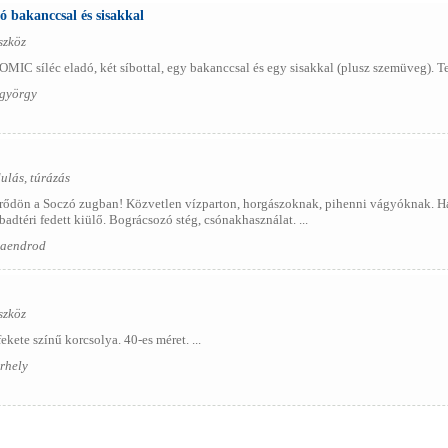
 bakanccsal és sisakkal
szköz
OMIC síléc eladó, két síbottal, egy bakanccsal és egy sisakkal (plusz szemüveg). T
tgyörgy
ulás, túrázás
dön a Soczó zugban! Közvetlen vízparton, horgászoknak, pihenni vágyóknak. Háro
adtéri fedett kiülő. Bográcsozó stég, csónakhasználat. ...
maendrod
szköz
ekete színű korcsolya. 40-es méret. ...
rhely