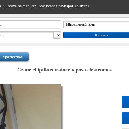
 7. Ibolya névnap van. Sok boldog névnapot kívánunk!
Sporteszköz
Crane elliptikus trainer taposo elektromos