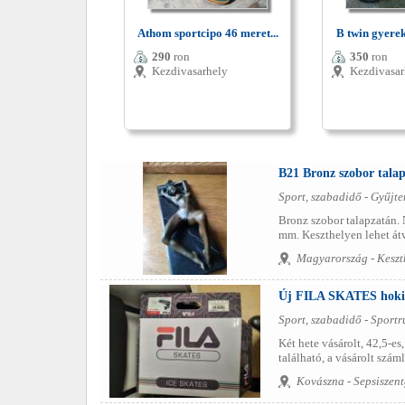
Athom sportcipo 46 meret...
B twin gyerekb
290
ron
350
ron
Kezdivasarhely
Kezdivasar
B21 Bronz szobor talap
Sport, szabadidő - Gyűjt
Bronz szobor talapzatán. 
mm. Keszthelyen lehet átv
Magyarország - Keszt
Új FILA SKATES hokik
Sport, szabadidő - Sport
Két hete vásárolt, 42,5-es
található, a vásárolt száml
Kovászna - Sepsiszen