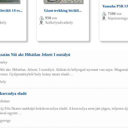
Yamaha PSR SX9
icikli 14 es...
Giant trekking bicikli...
7596
ron
950
ron
Sepsiszentg
hely
Székelyudvarhely
zatán Női akt Hibátlan Jelzett I osztályú
emény
Női akt. Hibátlan. Jelzett. I osztályú. Aláírás és bélyegző nyomat van rajta. Maga
enni. Gyűjteményből hely hiány miatt eladó....
hely
orcsolya eladó
ruházat
, új Fila Skates márkájú hokikorcsolya eladó. A korcsolya nem járt jégen, teljesen 
ával együtt. ...
tgyorgy