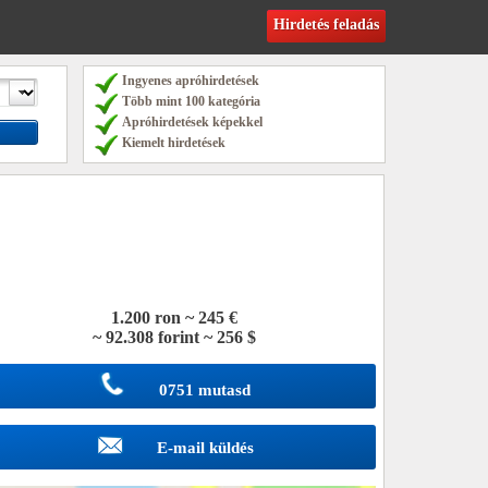
Hirdetés feladás
Ingyenes apróhirdetések
Több mint 100 kategória
Apróhirdetések képekkel
Kiemelt hirdetések
1.200 ron ~ 245 €
~ 92.308 forint ~ 256 $
0751 mutasd
E-mail küldés