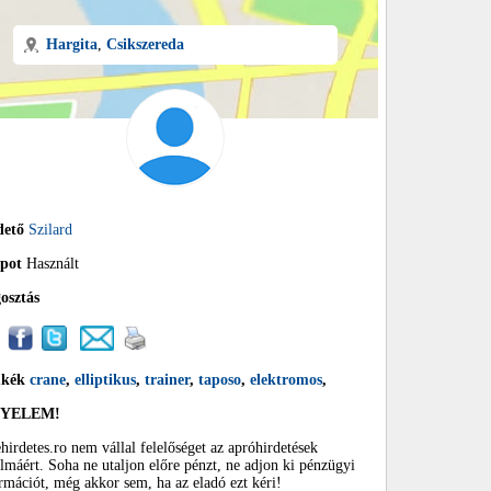
Hargita
,
Csikszereda
dető
Szilard
apot
Használt
osztás
mkék
crane
,
elliptikus
,
trainer
,
taposo
,
elektromos
,
GYELEM!
hirdetes.ro nem vállal felelőséget az apróhirdetések
almáért. Soha ne utaljon előre pénzt, ne adjon ki pénzügyi
rmációt, még akkor sem, ha az eladó ezt kéri!