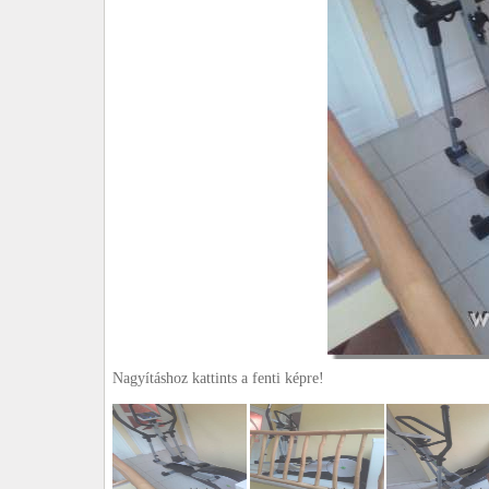
Nagyításhoz kattints a fenti képre!