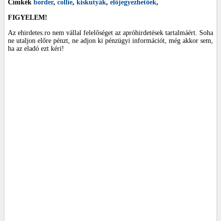
Címkék
border
,
collie
,
kiskutyák
,
előjegyezhetőek
,
FIGYELEM!
Az ehirdetes.ro nem vállal felelőséget az apróhirdetések tartalmáért. Soha
ne utaljon előre pénzt, ne adjon ki pénzügyi információt, még akkor sem,
ha az eladó ezt kéri!