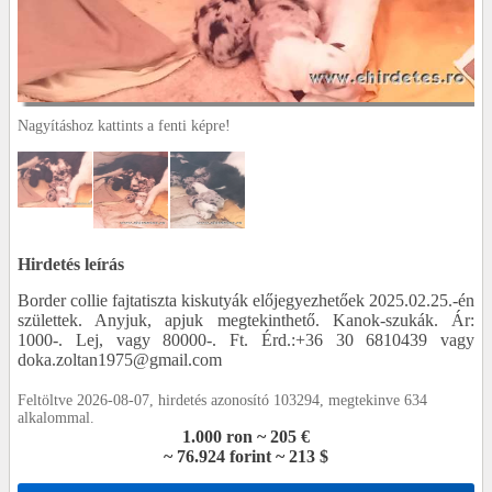
Nagyításhoz kattints a fenti képre!
Hirdetés leírás
Border collie fajtatiszta kiskutyák előjegyezhetőek 2025.02.25.-én
születtek. Anyjuk, apjuk megtekinthető. Kanok-szukák. Ár:
1000-. Lej, vagy 80000-. Ft. Érd.:+36 30 6810439 vagy
doka.zoltan1975@gmail.com
Feltöltve 2026-08-07, hirdetés azonosító 103294, megtekinve 634
alkalommal.
1.000 ron ~ 205 €
~ 76.924 forint ~ 213 $