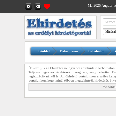
Ma 2026 Augusztus
Főoldal
Baba mama
Bababútor
V
Üdvözöljük az Ehirdetes.ro ingyenes apróhirdető weboldalon.
Teljesen
ingyenes hirdetések
országosan, vagy célzottan Er
regisztráció nélkül is. Apróhirdető portálunkon a széles kat
portálunkon, hogy minél többen megtekintsék hirdetését. Sik
Weboldal