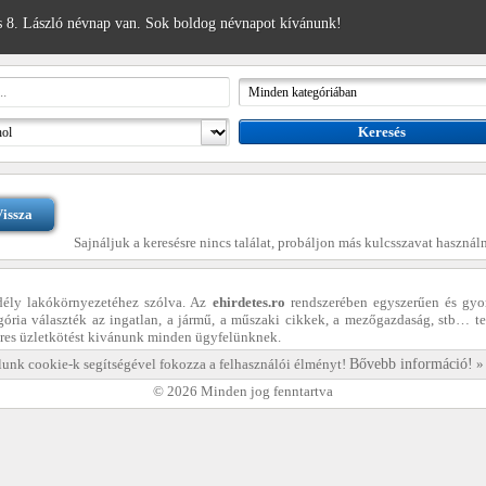
 8. László névnap van. Sok boldog névnapot kívánunk!
issza
Sajnáljuk a keresésre nincs találat, probáljon más kulcsszavat használn
dély lakókörnyezetéhez szólva. Az
ehirdetes.ro
rendszerében egyszerűen és gyo
egória választék az ingatlan, a jármű, a műszaki cikkek, a mezőgazdaság, stb… te
eres üzletkötést kivánunk minden ügyfelünknek.
unk cookie-k segítségével fokozza a felhasználói élményt!
Bővebb információ!
© 2026 Minden jog fenntartva