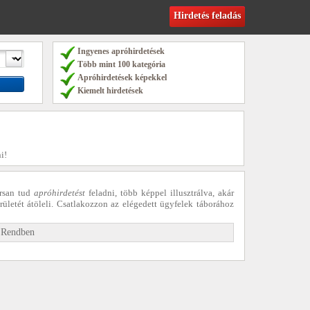
Hirdetés feladás
Ingyenes apróhirdetések
Több mint 100 kategória
Apróhirdetések képekkel
Kiemelt hirdetések
i!
rsan tud
apróhirdetést
feladni, több képpel illusztrálva, akár
rületét átöleli. Csatlakozzon az elégedett ügyfelek táborához
»
Rendben