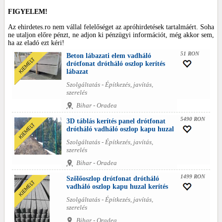
FIGYELEM!
Az ehirdetes.ro nem vállal felelőséget az apróhirdetések tartalmáért. Soha
ne utaljon előre pénzt, ne adjon ki pénzügyi információt, még akkor sem,
ha az eladó ezt kéri!
51 RON
Beton lábazati elem vadháló
drótfonat drótháló oszlop kerítés
lábazat
Szolgáltatás - Építkezés, javítás,
szerelés
Bihar - Oradea
5490 RON
3D táblás kerítés panel drótfonat
drótháló vadháló oszlop kapu huzal
Szolgáltatás - Építkezés, javítás,
szerelés
Bihar - Oradea
1499 RON
Szőlőoszlop drótfonat drótháló
vadháló oszlop kapu huzal kerítés
Szolgáltatás - Építkezés, javítás,
szerelés
Bihar - Oradea