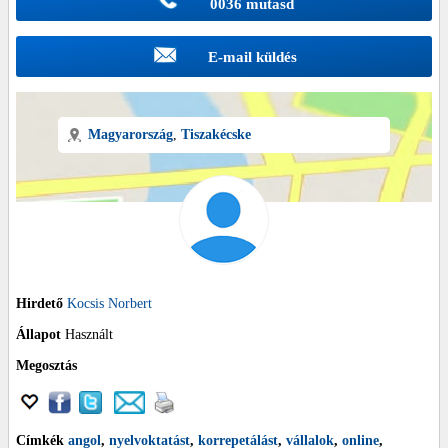
0036 mutasd
E-mail küldés
Magyarország
,
Tiszakécske
Hirdető
Kocsis Norbert
Állapot
Használt
Megosztás
Címkék
angol
,
nyelvoktatást
,
korrepetálást
,
vállalok
,
online
,