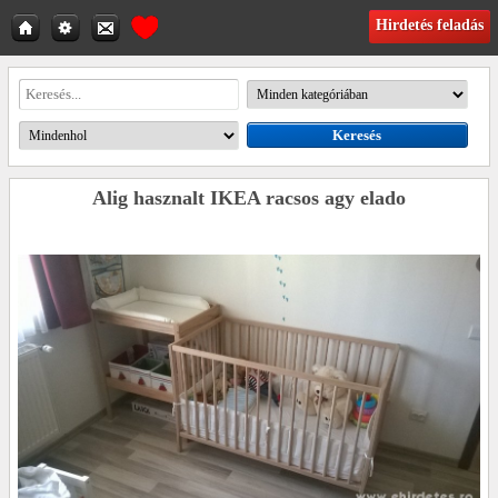
Hirdetés feladás
Alig hasznalt IKEA racsos agy elado