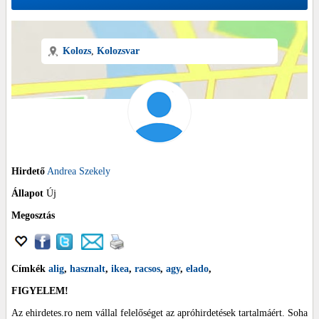
Kolozs
,
Kolozsvar
Hirdető
Andrea Szekely
Állapot
Új
Megosztás
Címkék
alig
,
hasznalt
,
ikea
,
racsos
,
agy
,
elado
,
FIGYELEM!
Az ehirdetes.ro nem vállal felelőséget az apróhirdetések tartalmáért. Soha