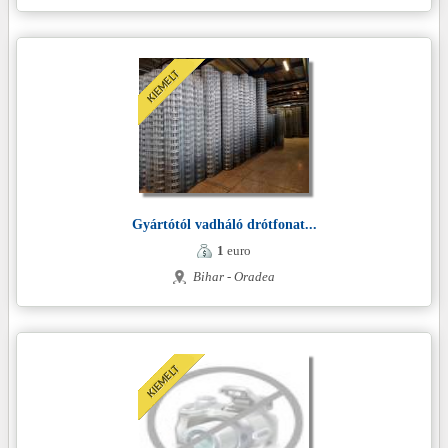
Gyártótól vadháló drótfonat...
1
euro
Bihar - Oradea