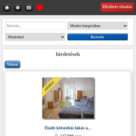
Hirdetés feladás
hirdetések
Vissza
Eladó kétszobás lakás a...
127.000
euro