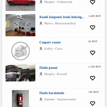
Hargita - Csikszereda
1.680 RON
Kiadó központi iroda helység...
Maros - Marosvásárhely
66 RON
Csoport vezeto
Erdély - Carei
2.500 RON
Elado passat
Hargita - Korond
100 RON
Elado kocsiemelo
Szatmár - Szatmarnemeti