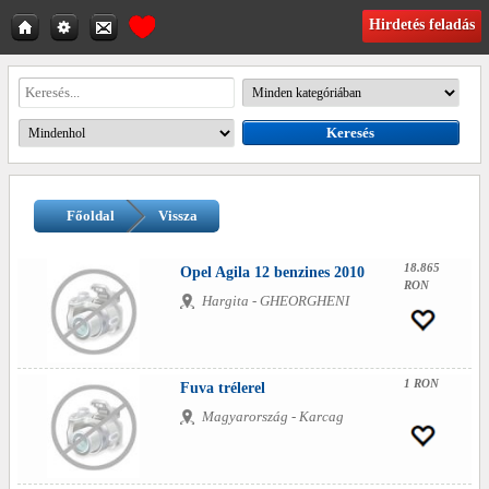
Hirdetés feladás
Főoldal
Vissza
18.865
Opel Agila 12 benzines 2010
RON
Hargita - GHEORGHENI
1 RON
Fuva trélerel
Magyarország - Karcag