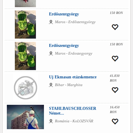
150 RON
Erdőszentgyörgy
Maros - Erdőszentgyörgy
150 RON
Erdőszentgyörgy
Maros - Erdoszegyorgy
41.830
Uj Ekmasan etázskemence
RON
Bihar - Marghita
16.450
STAHLBAUSCHLOSSER
RON
Német...
Románia - KoLOZSVÁR