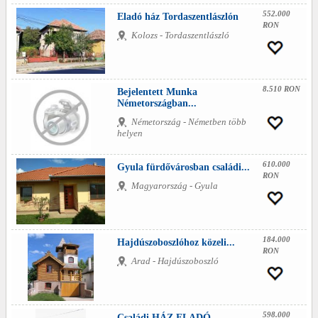
552.000
Eladó ház Tordaszentlászlón
RON
Kolozs - Tordaszentlászló
8.510 RON
Bejelentett Munka
Németországban...
Németország - Németben több
helyen
610.000
Gyula fürdővárosban családi...
RON
Magyarország - Gyula
184.000
Hajdúszoboszlóhoz közeli...
RON
Arad - Hajdúszoboszló
598.000
Családi HÁZ ELADÓ...