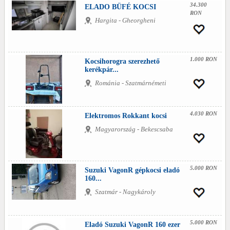
34.300
ELADO BÜFÉ KOCSI
RON
Hargita - Gheorgheni
1.000 RON
Kocsihorogra szerezhető
kerékpár...
Románia - Szatmárnémeti
4.030 RON
Elektromos Rokkant kocsi
Magyarország - Bekescsaba
5.000 RON
Suzuki VagonR gépkocsi eladó
160...
Szatmár - Nagykároly
5.000 RON
Eladó Suzuki VagonR 160 ezer