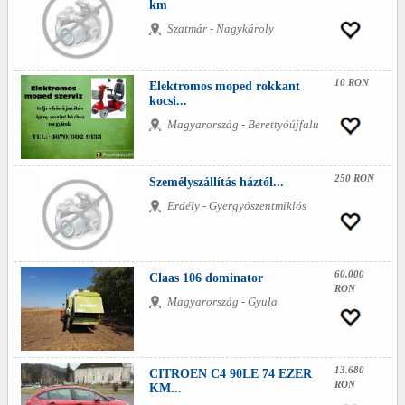
km
Szatmár - Nagykároly
10 RON
Elektromos moped rokkant
kocsi...
Magyarország - Berettyóújfalu
250 RON
Személyszállítás háztól...
Erdély - Gyergyószentmiklós
60.000
Claas 106 dominator
RON
Magyarország - Gyula
13.680
CITROEN C4 90LE 74 EZER
RON
KM...