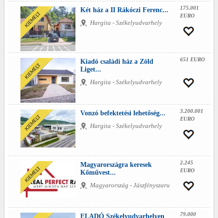
175.001
Két ház a II Rákóczi Ferenc...
EURO
Hargita - Székelyudvarhely
651 EURO
Kiadó családi ház a Zöld
Liget...
Hargita - Székelyudvarhely
3.200.001
Vonzó befektetési lehetőség...
EURO
Hargita - Székelyudvarhely
2.245
Magyarországra keresek
EURO
Kőművest...
Magyarország - Jászfényszaru
79.000
ELADÓ Székelyudvarhelyen