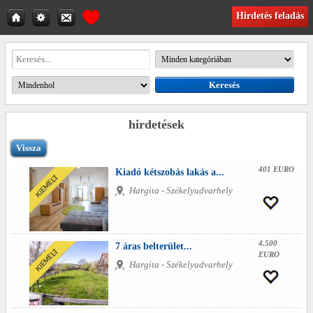
Hirdetés feladás
hirdetések
Vissza
401 EURO
Kiadó kétszobás lakás a...
Hargita - Székelyudvarhely
4.500
7 áras belterület...
EURO
Hargita - Székelyudvarhely