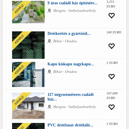
5.251
9 áras családi ház építésére...
EURO
Hargita - Székelyudvarhely
168 EURO
Drótkerítés a gyártótól...
Bihar - Oradea
2 EURO
Kapu kiskapu nagykapu...
Bihar - Oradea
107.000
117 négyzetméteres családi
EURO
ház...
Hargita - Székelyudvarhely
3 EURO
PVC drótfonat drótháló...