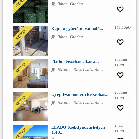
Bihar - Oradea
160 EURO
Kapu a gyártótól vadháló...
Bihar - Oradea
127.000
Eladó kétszobás lakás a...
EURO
Hargita - Székelyudvarhely
125.000
Új építésű modern kétszobás...
EURO
Hargita - Székelyudvarhely
4.500
ELADÓ Székelyudvarhelyen
EURO
1313...