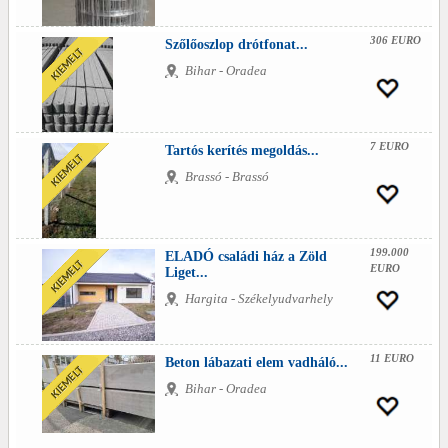
306 EURO
Szőlőoszlop drótfonat...
Bihar - Oradea
7 EURO
Tartós kerítés megoldás...
Brassó - Brassó
199.000
ELADÓ családi ház a Zöld
EURO
Liget...
Hargita - Székelyudvarhely
11 EURO
Beton lábazati elem vadháló...
Bihar - Oradea