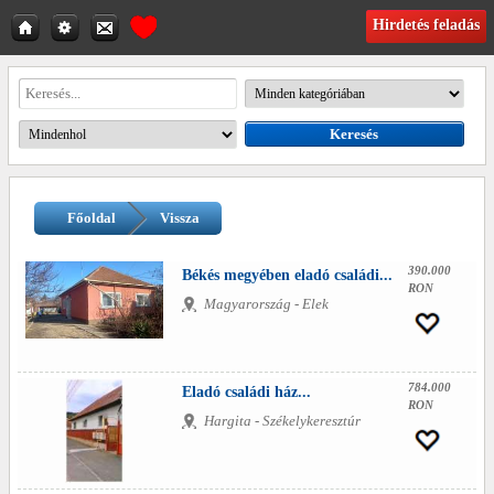
Hirdetés feladás
Főoldal
Vissza
390.000
Békés megyében eladó családi...
RON
Magyarország - Elek
784.000
Eladó családi ház...
RON
Hargita - Székelykeresztúr