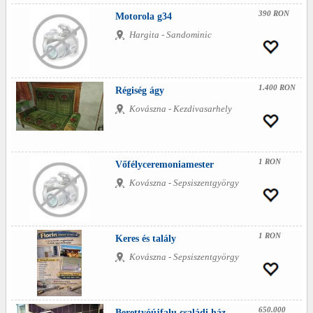
390 RON
Motorola g34
Hargita - Sandominic
1.400 RON
Régiség ágy
Kovászna - Kezdivasarhely
1 RON
Vőfélyceremoniamester
Kovászna - Sepsiszentgyörgy
1 RON
Keres és talály
Kovászna - Sepsiszentgyörgy
650.000
Berettyóújfalu családi ház