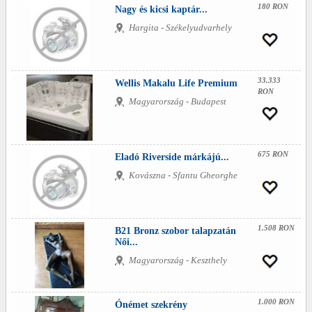
180 RON
Nagy és kicsi kaptár...
Hargita - Székelyudvarhely
33.333
Wellis Makalu Life Premium
RON
Magyarország - Budapest
675 RON
Eladó Riverside márkájú...
Kovászna - Sfantu Gheorghe
1.508 RON
B21 Bronz szobor talapzatán
Női...
Magyarország - Keszthely
1.000 RON
Ónémet szekrény