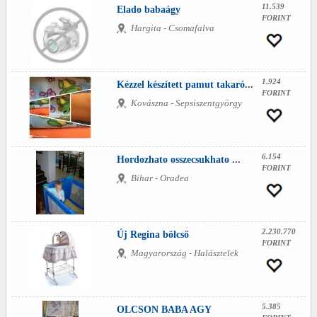
11.539
Elado babaágy
FORINT
Hargita - Csomafalva
1.924
Kézzel készített pamut takaró...
FORINT
Kovászna - Sepsiszentgyörgy
6.154
Hordozhato osszecsukhato ...
FORINT
Bihar - Oradea
2.230.770
Új Regina bölcső
FORINT
Magyarország - Halásztelek
5.385
OLCSON BABA AGY