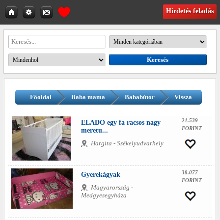
Hirdetés feladás
Főoldal
Baba mama
Bababútor
Vissza
21.539
ELADO egy fa racsos nagy
FORINT
meretu...
Hargita - Székelyudvarhely
38.077
Gyerekágyak
FORINT
Magyarország -
Medgyesegyháza